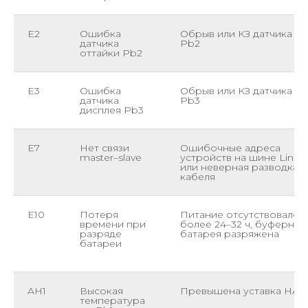
E2
Ошибка
Обрыв или КЗ датчика
датчика
Pb2
оттайки Pb2
E3
Ошибка
Обрыв или КЗ датчика
датчика
Pb3
дисплея Pb3
E7
Нет связи
Ошибочные адреса
master–slave
устройств на шине Link
или неверная разводка
кабеля
E10
Потеря
Питание отсутствовало
времени при
более 24–32 ч, буферная
разряде
батарея разряжена
батареи
AH1
Высокая
Превышена уставка HAL
температура