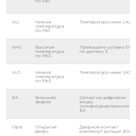
по Pb1
AL1
Низкая
Температура ниже LAL
температура
по Pb1
AH3
Высокая
Превышена уставка SA3
температура
по датчику 3
по Pb3
AL3
Низкая
Температура ниже SA3
температура
по Pb3
EA
Внешняя
Сигнал на цифровом
авария
входе,
сконфигурированном ка
EA
Opd
Открытая
Дверной контакт
дверь
разомкнут дольше dOd