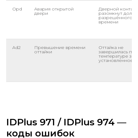
Opd
Авария открытой
Дверной контакт
двери
разомкнут доль
разрешённого
времени
Ad2
Превышение времени
Оттайка не
оттайки
завершилась по
температуре за
установленное в
IDPlus 971 / IDPlus 974 —
коды ошибок