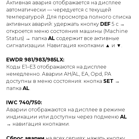
Активная авария отображается на дисплее
автоматически — чередуется с текущей
температурой. Для просмотра полного списка
активных аварий: удержать кнопку
DEF
5 с →
откроется меню состояния машины (Machine
Status) → папка
AL
содержит все активные
сигнализации. Навигация кнопками
▲
и
▼
.
EWDR 981/983/985LX:
Коды E1–E3 отображаются на дисплее
немедленно. Аварии AH/AL, EA, Opd, PA
доступны в меню состояния: кнопка
SET
→
папка
AL
.
IWC 740/750:
Аварии отображаются на дисплее в режиме
индикации или доступны через подменю
AL
→ навигация кнопками.
Сброс аварии
на всех сериях: нажать кнопку