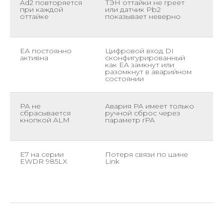
Ad2 повторяется
ТЭН оттайки не греет
П
при каждой
или датчик Pb2
п
оттайке
показывает неверно
P
у
EA постоянно
Цифровой вход DI
О
активна
сконфигурированный
H
как EA замкнут или
E
разомкнут в аварийном
с
состоянии
PA не
Авария PA имеет только
П
сбрасывается
ручной сброс через
у
кнопкой ALM
параметр rPA
в
у
E7 на серии
Потеря связи по шине
П
EWDR 985LX
Link
у
ц
к
р