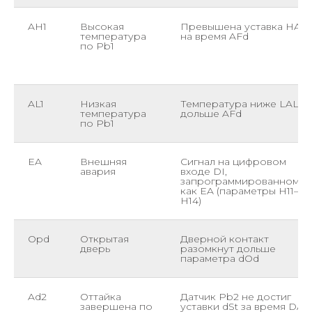
AH1
Высокая
Превышена уставка HAL
температура
на время AFd
по Pb1
AL1
Низкая
Температура ниже LAL
температура
дольше AFd
по Pb1
EA
Внешняя
Сигнал на цифровом
авария
входе DI,
запрограммированном
как EA (параметры H11–
H14)
Opd
Открытая
Дверной контакт
дверь
разомкнут дольше
параметра dOd
Ad2
Оттайка
Датчик Pb2 не достиг
завершена по
уставки dSt за время DAt