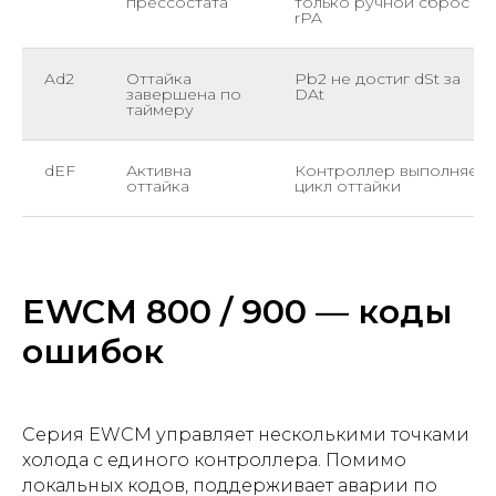
прессостата
только ручной сброс
rPA
Ad2
Оттайка
Pb2 не достиг dSt за
завершена по
DAt
таймеру
dEF
Активна
Контроллер выполняет
оттайка
цикл оттайки
EWCM 800 / 900 — коды
ошибок
Серия EWCM управляет несколькими точками
холода с единого контроллера. Помимо
локальных кодов, поддерживает аварии по