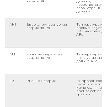
камеры Pb1
датчика,
несоответствие
параметра H00 т
датчика
AH1
Высокотемпературная
Температура ка
авария по Pb1
превысила устав
HAL на время до
AFd
AL1
Низкотемпературная
Температура ка
авария по Pb1
ниже уставки LA
дольше AFd
EA
Внешняя авария
Цифровой вход D
сконфигурирова
как внешняя авар
принял сигнал
тревоги