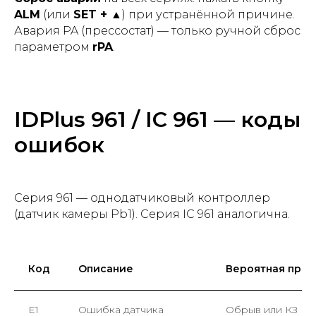
ALM
(или
SET + ▲
) при устранённой причине.
Авария PA (прессостат) — только ручной сброс
параметром
rPA
.
IDPlus 961 / IC 961 — коды
ошибок
Серия 961 — однодатчиковый контроллер
(датчик камеры Pb1). Серия IC 961 аналогична.
Код
Описание
Вероятная прич
E1
Ошибка датчика
Обрыв или КЗ