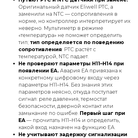
Оригинальный датчик Eliwell PTC, а
заменили на NTC — сопротивления в
норме, но контроллер интерпретирует их
неверно. Мультиметр в режиме
«температура» не поможет определить
тип;
тип определяется по поведению
сопротивления
: PTC растёт с
температурой, NTC падает.
Не проверяют параметры H11–H14 при
появлении EA.
Авария EA привязана к
конкретному цифровому входу через
параметры H11–H14. Без знания этих
параметров неясно, откуда поступает
сигнал: реле давления, термостат
безопасности, дверной контакт или
замыкание по ошибке.
Первый шаг при
EA
— прочитать H11–H14 и определить,
какой вход назначен на функцию EA.
Не учитывают задержку сигнализации