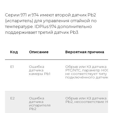
Серии 971 и 974 имеют второй датчик Pb2
(испаритель) для управления оттайкой по
температуре. IDPlus 974 дополнительно
поддерживает третий датчик Pb3.
Код
Описание
Вероятная причина
E1
Ошибка
Обрыв или КЗ датчика
датчика
PTC/NTC, параметр H00
камеры Pb1
не соответствует типу
подключённого датчика
E2
Ошибка
Обрыв или КЗ датчика
датчика
Pb2, несоответствие H0
испарителя
Pb2