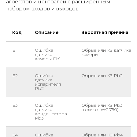
агрегатов и централей с расширенным
набором входов и выходов.
Код
Описание
Вероятная причина
E1
Ошибка
Обрыв или КЗ датчика
датчика
камеры
камеры Pb1
E2
Ошибка
Обрыв или КЗ Pb2
датчика
испарителя
Pb2
E3
Ошибка
Обрыв или КЗ Pb3
датчика
(только IWC 750)
конденсатора
Pb3
E4
Ошибка
Обрыв или КЗ Pb4