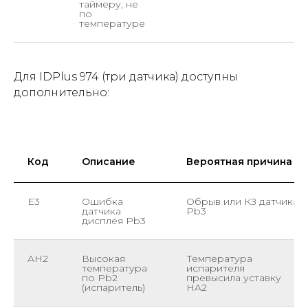
таймеру, не
по
температуре
Для IDPlus 974 (три датчика) доступны
дополнительно:
Код
Описание
Вероятная причина
E3
Ошибка
Обрыв или КЗ датчика
датчика
Pb3
дисплея Pb3
AH2
Высокая
Температура
температура
испарителя
по Pb2
превысила уставку
(испаритель)
HA2