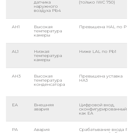
датчика
(только IWC 750)
наружного
воздуха Pb4
AH1
Высокая
Превышена HAL по Pb1
температура
камеры
AL1
Низкая
Ниже LAL по Pb1
температура
камеры
AH3
Высокая
Превышена уставка
температура
HA3
конденсатора
EA
Внешняя
Цифровой вход,
авария
сконфигурированный
как EA
PA
Авария
Срабатывание входа PA,