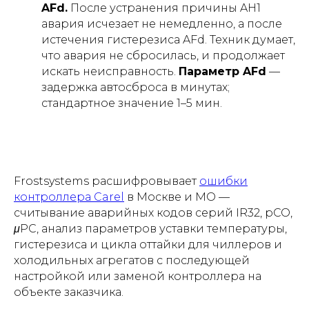
AFd.
После устранения причины AH1
авария исчезает не немедленно, а после
истечения гистерезиса AFd. Техник думает,
что авария не сбросилась, и продолжает
искать неисправность.
Параметр AFd
—
задержка автосброса в минутах;
стандартное значение 1–5 мин.
Frostsystems расшифровывает
ошибки
контроллера Carel
в Москве и МО —
считывание аварийных кодов серий IR32, pCO,
μPC, анализ параметров уставки температуры,
гистерезиса и цикла оттайки для чиллеров и
холодильных агрегатов с последующей
настройкой или заменой контроллера на
объекте заказчика.