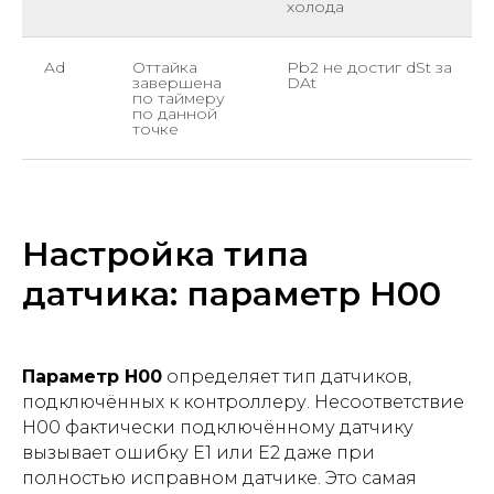
холода
Ad
Оттайка
Pb2 не достиг dSt за
завершена
DAt
по таймеру
по данной
точке
Настройка типа
датчика: параметр H00
Параметр H00
определяет тип датчиков,
подключённых к контроллеру. Несоответствие
H00 фактически подключённому датчику
вызывает ошибку E1 или E2 даже при
полностью исправном датчике. Это самая