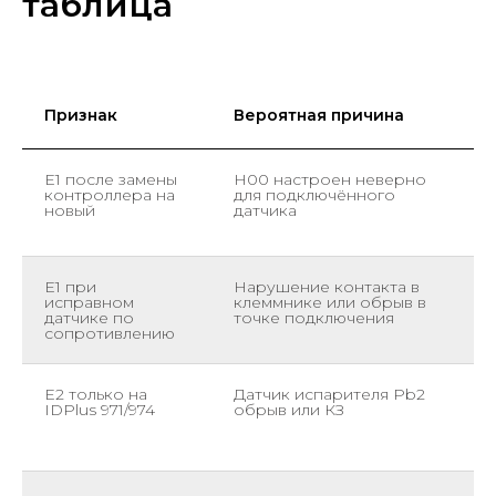
таблица
Признак
Вероятная причина
E1 после замены
H00 настроен неверно
П
контроллера на
для подключённого
(
новый
датчика
с
п
E1 при
Нарушение контакта в
П
исправном
клеммнике или обрыв в
д
датчике по
точке подключения
п
сопротивлению
з
E2 только на
Датчик испарителя Pb2
П
IDPlus 971/974
обрыв или КЗ
и
к
л