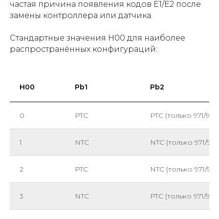
частая причина появления кодов E1/E2 после
замены контроллера или датчика.
Стандартные значения H00 для наиболее
распространённых конфигураций:
H00
Pb1
Pb2
0
PTC
PTC (только 971/974
1
NTC
NTC (только 971/974
2
PTC
NTC (только 971/974
3
NTC
PTC (только 971/974