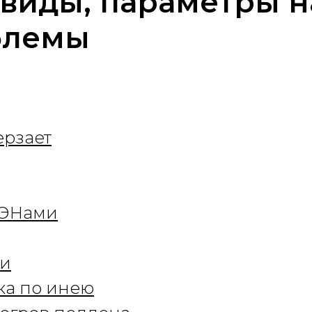
 виды, параметры н
блемы
ерзает
ТЭНами
ки
ка по инею