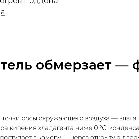
богрев поддона
ца
тель обмерзает — 
 точки росы окружающего воздуха — влага 
ура кипения хладагента ниже 0 °C, конден
 поступает в камеру — через открытую двер