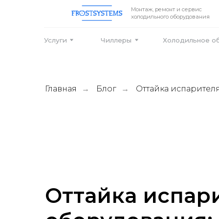
Монтаж, ремонт и сервис
холодильного оборудования
Услуги
Чиллеры
Холодильное оборудо
Главная
Блог
Оттайка испарител
→
→
Оттайка испар