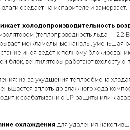
 влаги оседает на испарителе и замерзает.
снижает холодопроизводительность воз
изолятором (теплопроводность льда — 2,2 Вт/
рывает межламельные каналы, уменьшая ра
стание инея ведёт к полному блокировани
й блок, вентиляторы работают вхолостую, т
ения: из-за ухудшения теплообмена хладаг
уменьшается вплоть до влажного хода комп
водит к срабатыванию LP-защиты или к ава
ание охлаждения
для удаления накопивше