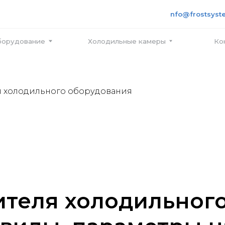
+7 495
info@frostsystems.ru
ПН-ПТ с
вание
Холодильные камеры
Контакты
я холодильного оборудования
ителя холодильног