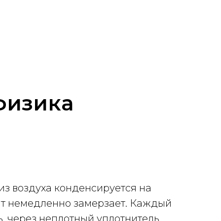
физика
из воздуха конденсируется на
сат немедленно замерзает. Каждый
ь, через неплотный уплотнитель,