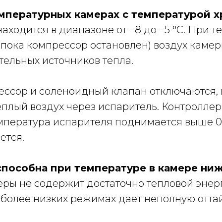
мпературных камерах с температурой х
аходится в диапазоне от −8 до −5 °C. При 
пока компрессор остановлен) воздух камер
тельных источников тепла.
рессор и соленоидный клапан отключаются,
ёплый воздух через испаритель. Контролле
емпература испарителя поднимается выше 0..
ется.
пособна при температуре в камере ниже 
еры не содержит достаточно тепловой энерг
 более низких режимах даёт неполную отт