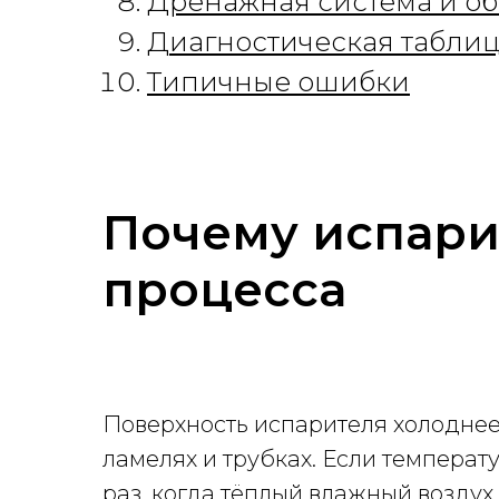
Дренажная система и о
Диагностическая табли
Типичные ошибки
Почему испари
процесса
Поверхность испарителя холоднее
ламелях и трубках. Если температ
раз, когда тёплый влажный воздух