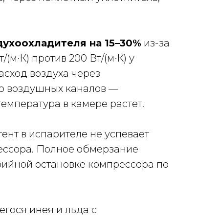
духоохладителя на 15–30%
из-за
(м·К) против 200 Вт/(м·К) у
сход воздуха через
ю воздушных каналов —
емпература в камере растёт.
ент в испарителе не успевает
рессора. Полное обмерзание
рийной остановке компрессора по
гося инея и льда с