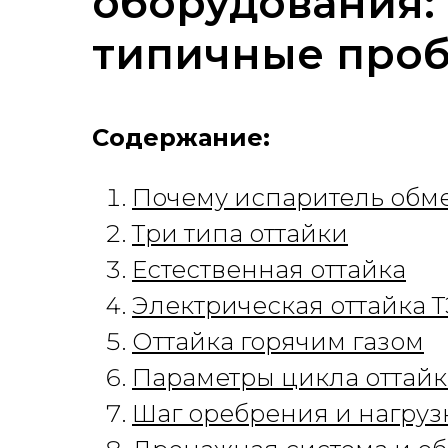
оборудования:
типичные про
Содержание:
Почему испаритель обм
Три типа оттайки
Естественная оттайка
Электрическая оттайка 
Оттайка горячим газом
Параметры цикла оттай
Шаг оребрения и нагруз