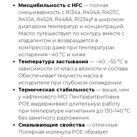
Мисцибильность с HFC
— полная
смешиваемость с R134a, R404A, R407C,
R410A, R452A, R448A, R1234yf в широком
диапазоне температур и концентраций.
Масло путешествует по контуру вместе с
хладагентом и возвращается в
компрессор даже при температурах
испарения −40 °C и ниже.
Температура застывания
— −40...−55 °C в
зависимости от класса вязкости и состава.
Обеспечивает текучесть масла в
испарителе при глубоком охлаждении.
Термическая стабильность
— выше, чем
у нафтенового MO. Пентаэритритовые
POE выдерживают длительную работу
при температуре нагнетания до 130–140 °C
без заметного разложения.
Смазывающие свойства
— отличные.
Полярная молекула POE образует