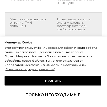
в контуре
п
м
Masло зеленоватого
Ионы меди в масле:
А
оттенка, TAN
влага + кислоты
к
повышен
растворяют медь
к
трубопроводов
ф
Crackle-тест
Вода >1000 ppm в
Н
Менеджер Cookie
положительный
масле: серьёзное
и
Этот сайт использует файлы cookie для обеспечения работы
(треск), масло с виду
увлажнение
п
сайта и анализа посещаемости с помощью сервиса
нормальное
Яндекс.Метрика. Нажимая «Принять», вы соглашаетесь на
обработку cookie-файлов. Вы можете отказаться от
необязательных cookie, нажав «Только необходимые».
Масло после отбора
Хладагент растворён
П
пробы с
в масле при
н
[
Политика конфиденциальности
]
работающей
температуре ниже
к
системы — вязкость
расчётной или
м
ниже нормы
проба взята на
а
ПРИНЯТЬ
холодном
компрессоре
ТОЛЬКО НЕОБХОДИМЫЕ
Масло молочное или
Вода >5000 ppm,
Н
мутное
масло образует
п
эмульсию
ч