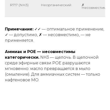
R717 (NH3)
Неорганический
✗
Несовместимо
Примечание:
✓✓ — оптимальное применение,
✓ — допустимо, ✗ — несовместимо, — не
применяется.
Аммиак и POE — несовместимы
категорически.
NH3 — щелочь. В щелочной
среде эфирные связи POE разрушаются
мгновенно: масло превращается в мыло
(омыление). Для аммиачных систем — только
нафтеновое MO.