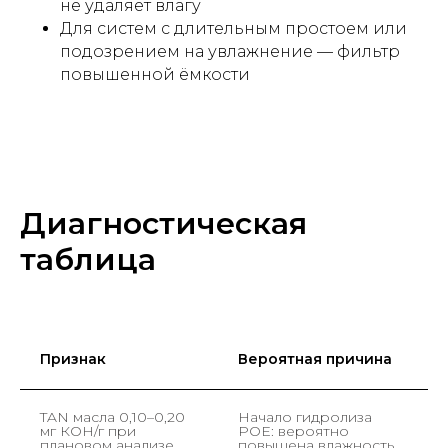
не удаляет влагу
Для систем с длительным простоем или
подозрением на увлажнение — фильтр
повышенной ёмкости
Диагностическая
таблица
Признак
Вероятная причина
Д
TAN масла 0,10–0,20
Начало гидролиза
З
мг КОН/г при
POE: вероятно
о
плановом анализе
повышена влажность
и