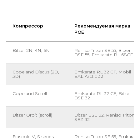
Компрессор
Рекомендуемая марка
POE
Bitzer 2N, 4N, 6N
Reniso Triton SE 55, Bitzer
BSE 55, Emkarate RL 68CF
Copeland Discus (2D,
Emkarate RL 32 CF, Mobil
3D)
EAL Arctic 32
Copeland Scroll
Emkarate RL 32 CF, Bitzer
BSE 32
Bitzer Orbit (scroll)
Bitzer BSE 32, Reniso Triton
SEZ 32
Frascold V, S series
Reniso Triton SE 55, Emkarate