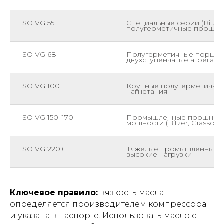
ISO VG 55
Специальные серии (Bitzer 
полугерметичные поршн
ISO VG 68
Полугерметичные поршне
двухступенчатые агрегаты
ISO VG 100
Крупные полугерметичные
нагнетания
ISO VG 150–170
Промышленные поршневы
мощности (Bitzer, Grasso)
ISO VG 220+
Тяжёлые промышленные аг
высокие нагрузки
Ключевое правило:
вязкость масла
определяется производителем компрессора
и указана в паспорте. Использовать масло с