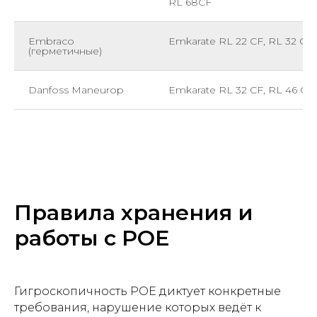
RL 68CF
Embraco
Emkarate RL 22 CF, RL 32 CF
(герметичные)
Danfoss Maneurop
Emkarate RL 32 CF, RL 46 CF
Правила хранения и
работы с POE
Гигроскопичность POE диктует конкретные
требования, нарушение которых ведёт к