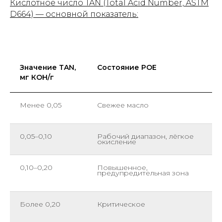
Кислотное число TAN (Total Acid Number, ASTM
D664) — основной показатель:
Значение TAN,
Состояние POE
мг КОН/г
Менее 0,05
Свежее масло
0,05–0,10
Рабочий диапазон, лёгкое
окисление
0,10–0,20
Повышенное,
предупредительная зона
Более 0,20
Критическое