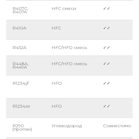
R407C,
HFC смеси
✓✓
R407A
R410A
HFC
✓✓
R452A
HFC/HFO смесь
✓✓
R448A,
HFC/HFO смесь
✓✓
R449A
R1234yf
HFO
✓✓
R1234ze
HFO
✓✓
R290
Углеводород
Совместимо
(пропан)