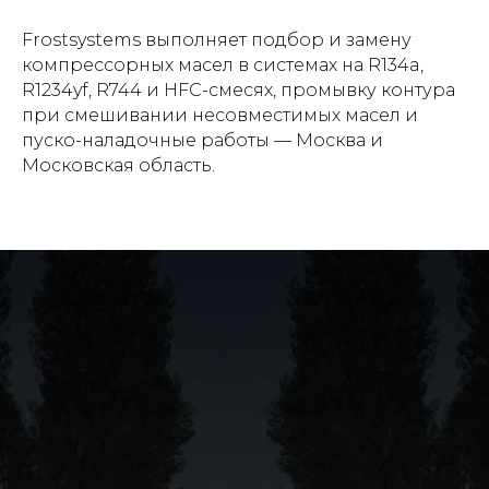
Frostsystems выполняет подбор и замену
компрессорных масел в системах на R134a,
R1234yf, R744 и HFC-смесях, промывку контура
при смешивании несовместимых масел и
пуско-наладочные работы — Москва и
Московская область.