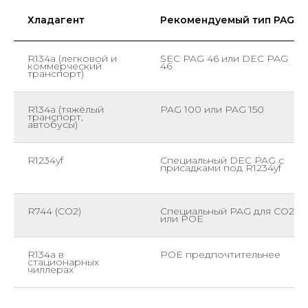
Хладагент
Рекомендуемый тип PAG
R134a (легковой и
SEC PAG 46 или DEC PAG
коммерческий
46
транспорт)
R134a (тяжёлый
PAG 100 или PAG 150
транспорт,
автобусы)
R1234yf
Специальный DEC PAG с
присадками под R1234yf
R744 (CO2)
Специальный PAG для CO2
или POE
R134a в
POE предпочтительнее
стационарных
чиллерах