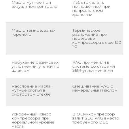
Масло мутное при
Избыток влаги,
визуальном контроле
поглощённой при
неправильном
хранении
Масло тёмное, запах
Термическое
горелого
разложение при
перегреве
компрессора выше 150
°C
Набухание резиновых
PAG применили в
уплотнений, утечки по
системе со старыми
шлангам
SBR-уплотнениями
Расслоение масла,
Смешивание PAG с
мутные хлопья в
минеральным маслом
смотровом стекле
Ускоренный износ
В OEM-компрессор
компрессора при
залит SEC PAG вместо
нормальном уровне
требуемого DEC
масла