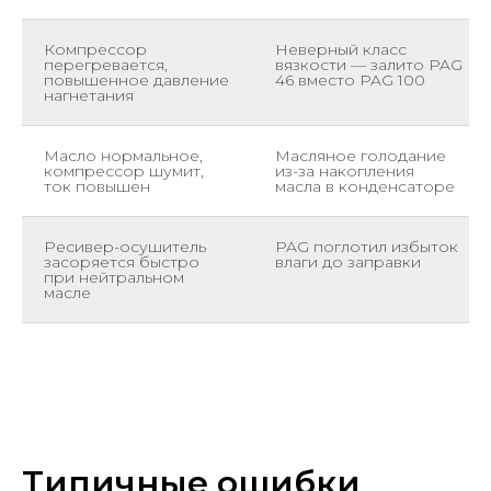
Компрессор
Неверный класс
перегревается,
вязкости — залито PAG
повышенное давление
46 вместо PAG 100
нагнетания
Масло нормальное,
Масляное голодание
компрессор шумит,
из-за накопления
ток повышен
масла в конденсаторе
Ресивер-осушитель
PAG поглотил избыток
засоряется быстро
влаги до заправки
при нейтральном
масле
Типичные ошибки