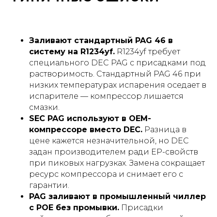
Заливают стандартный PAG 46 в
систему на R1234yf.
R1234yf требует
специального DEC PAG с присадками под
растворимость. Стандартный PAG 46 при
низких температурах испарения оседает в
испарителе — компрессор лишается
смазки.
SEC PAG используют в OEM-
компрессоре вместо DEC.
Разница в
цене кажется незначительной, но DEC
задан производителем ради EP-свойств
при пиковых нагрузках. Замена сокращает
ресурс компрессора и снимает его с
гарантии.
PAG заливают в промышленный чиллер
с POE без промывки.
Присадки