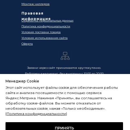
Монтаж чиллеров
Правовая
информация
Обработка персональных данных
Политика конфиденциальности
Условия поставки товара
Условия использования сайта
Оферта
Заявки через сайт принимаются круглосуточно.
Работаем ежедневно, без выходных с 10:00 до 20:00
Менеджер Cookie
Цены, указанные на сайте, носят информационный
Этот сайт использует файлы cookie для обеспечения работы
характер и не являются публичной офертой в смысле
сайта и анализа посещаемости с помощью сервиса
ст. 437 ГК РФ. Окончательная стоимость товаров и услуг
Яндекс.Метрика. Нажимая «Принять», вы соглашаетесь на
определяется индивидуально и фиксируется в
обработку cookie-файлов. Вы можете отказаться от
Спецификации. Условия оказания услуг определяются
необязательных cookie, нажав «Только необходимые».
публичной офертой, размещённой по адресу:
[
Политика конфиденциальности
]
frostsystems.ru/oferta
ИП Худяков А.Е. ИНН 772394105251,
ОГРНИП 322774600394405
ПРИНЯТЬ