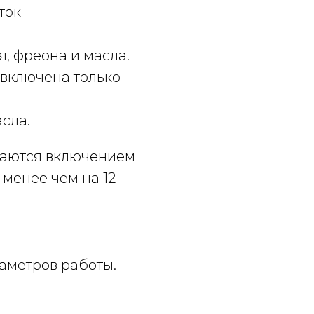
ток
, фреона и масла.
(включена только
сла.
шаются включением
 менее чем на 12
раметров работы.