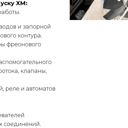
уску ХМ:
работы.
водов и запорной
ового контура.
ры фреонового
вспомогательного
ротока, клапаны,
, реле и автоматов
евателей
х соединений.