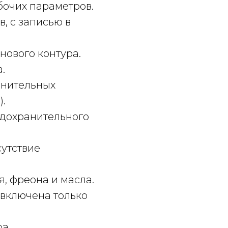
бочих параметров.
, с записью в
нового контура.
.
анительных
).
дохранительного
утствие
, фреона и масла.
(включена только
а.