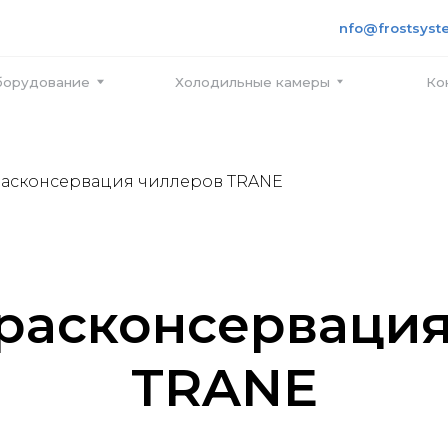
+7 495
info@frostsystems.ru
ПН-ПТ с
вание
Холодильные камеры
Контакты
асконсервация чиллеров TRANE
расконсерваци
TRANE