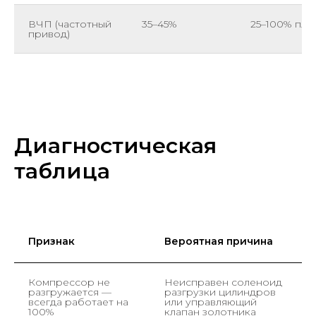
ВЧП (частотный
35–45%
25–100% пла
привод)
Диагностическая
таблица
Признак
Вероятная причина
Компрессор не
Неисправен соленоид
разгружается —
разгрузки цилиндров
всегда работает на
или управляющий
100%
клапан золотника