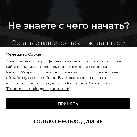
Не знаете с чего начать?
Оставьте ваши контактные данные и
инженер разберется в вашей
Менеджер Cookie
проблеме и предложит пути решения.
Этот сайт использует файлы cookie для обеспечения работы
сайта и анализа посещаемости с помощью сервиса
Яндекс.Метрика. Нажимая «Принять», вы соглашаетесь на
обработку cookie-файлов. Вы можете отказаться от
необязательных cookie, нажав «Только необходимые».
[
Политика конфиденциальности
]
+7
ПРИНЯТЬ
ТОЛЬКО НЕОБХОДИМЫЕ
Отправить