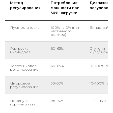
Метод
Потребление
Диапазон
регулирования
мощности при
регулиров
50% нагрузке
Пуск-остановка
100% → 0% (нет
Бинарный
частичного
режима)
Разгрузка
60–65%
Ступени
цилиндров
25/33/50/67/7
Золотниковое
60–65%
10–100% пла
регулирование
Цифровое
50–55%
10–100% пла
регулирование
Перепуск
85–90%
Плавный
горячего газа