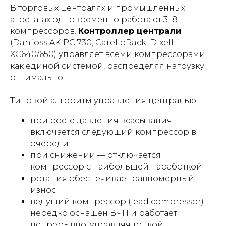
В торговых централях и промышленных
агрегатах одновременно работают 3–8
компрессоров.
Контроллер централи
(Danfoss AK-PC 730, Carel pRack, Dixell
XC640/650) управляет всеми компрессорами
как единой системой, распределяя нагрузку
оптимально.
Типовой алгоритм управления централью:
при росте давления всасывания —
включается следующий компрессор в
очереди
при снижении — отключается
компрессор с наибольшей наработкой
ротация обеспечивает равномерный
износ
ведущий компрессор (lead compressor)
нередко оснащён ВЧП и работает
непрерывно, управляя тонкой