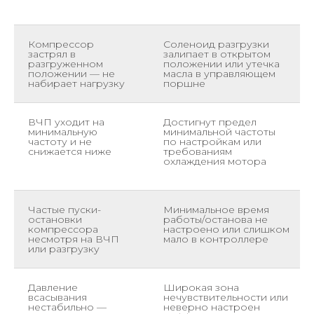
Компрессор
Соленоид разгрузки
застрял в
залипает в открытом
разгруженном
положении или утечка
положении — не
масла в управляющем
набирает нагрузку
поршне
ВЧП уходит на
Достигнут предел
минимальную
минимальной частоты
частоту и не
по настройкам или
снижается ниже
требованиям
охлаждения мотора
Частые пуски-
Минимальное время
остановки
работы/останова не
компрессора
настроено или слишком
несмотря на ВЧП
мало в контроллере
или разгрузку
Давление
Широкая зона
всасывания
нечувствительности или
нестабильно —
неверно настроен