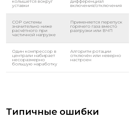
колышется вокруг
дифференциал
уставки
включения/отключения
COP системы
Применяется перепуск
значительно ниже
горячего газа вместо
расчётного при
разгрузки или ВЧП
частичной нагрузке
Один компрессор в
Алгоритм ротации
централи набирает
отключён или неверно
несоразмерно
настроен
большую наработку
Типичные ошибки