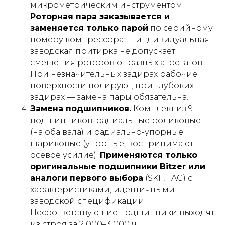
микрометрическим инструментом.
Роторная пара заказывается и
заменяется только парой
по серийному
номеру компрессора — индивидуальная
заводская притирка не допускает
смешения роторов от разных агрегатов.
При незначительных задирах рабочие
поверхности полируют; при глубоких
задирах — замена пары обязательна.
Замена подшипников.
Комплект из 9
подшипников: радиальные роликовые
(на оба вала) и радиально-упорные
шариковые (упорные, воспринимают
осевое усилие).
Применяются только
оригинальные подшипники Bitzer или
аналоги первого выбора
(SKF, FAG) с
характеристиками, идентичными
заводской спецификации.
Несоответствующие подшипники выходят
из строя за 2 000–3 000 ч.