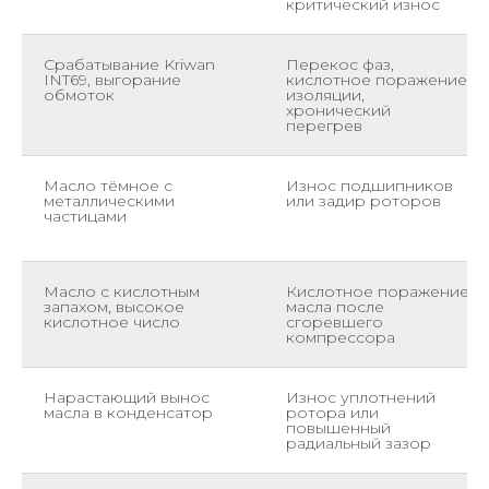
критический износ
Срабатывание Kriwan
Перекос фаз,
INT69, выгорание
кислотное поражение
обмоток
изоляции,
хронический
перегрев
Масло тёмное с
Износ подшипников
металлическими
или задир роторов
частицами
Масло с кислотным
Кислотное поражение
запахом, высокое
масла после
кислотное число
сгоревшего
компрессора
Нарастающий вынос
Износ уплотнений
масла в конденсатор
ротора или
повышенный
радиальный зазор