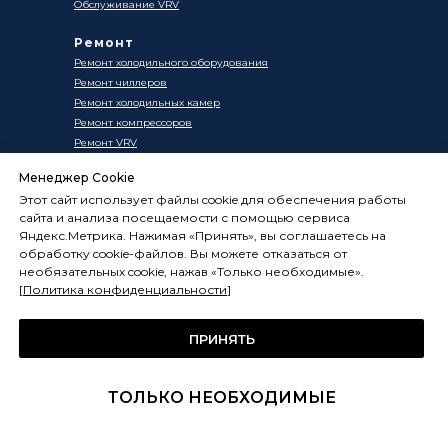
Обслуживание VRV
Ремонт
Ремонт холодильного оборудования
Ремонт чиллеров
Ремонт холодильных камер
Ремонт компрессоров
Ремонт VRV
Монтаж
Менеджер Cookie
Этот сайт использует файлы cookie для обеспечения работы
Монтаж холодильного оборудования
сайта и анализа посещаемости с помощью сервиса
Монтаж холодильных камер
Яндекс.Метрика. Нажимая «Принять», вы соглашаетесь на
Монтаж чиллеров
обработку cookie-файлов. Вы можете отказаться от
необязательных cookie, нажав «Только необходимые».
Правовая
[
Политика конфиденциальности
]
информация
Обработка персональных данных
Политика конфиденциальности
ПРИНЯТЬ
Условия поставки товара
Условия использования сайта
Оферта
ТОЛЬКО НЕОБХОДИМЫЕ