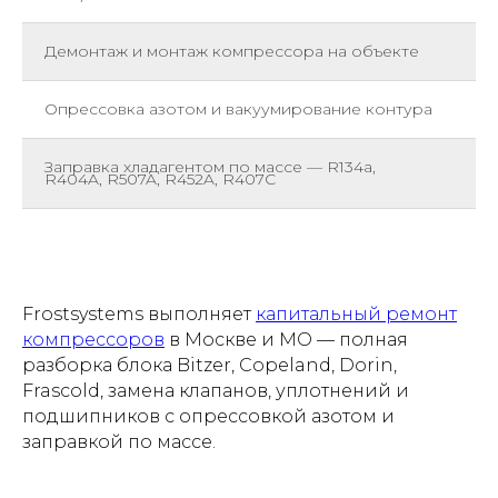
Демонтаж и монтаж компрессора на объекте
ш
Опрессовка азотом и вакуумирование контура
ш
Заправка хладагентом по массе — R134a,
кг
R404A, R507A, R452A, R407C
Frostsystems выполняет
капитальный ремонт
компрессоров
в Москве и МО — полная
разборка блока Bitzer, Copeland, Dorin,
Frascold, замена клапанов, уплотнений и
подшипников с опрессовкой азотом и
заправкой по массе.