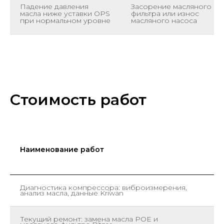
Падение давления
Засорение масляного
масла ниже уставки OPS
фильтра или износ
при нормальном уровне
масляного насоса
Стоимость работ
Наименование работ
Е
и
Диагностика компрессора: виброизмерения,
ш
анализ масла, данные Kriwan
Текущий ремонт: замена масла POE и
ш