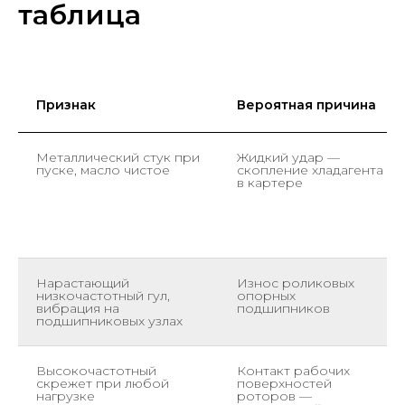
таблица
Признак
Вероятная причина
Металлический стук при
Жидкий удар —
пуске, масло чистое
скопление хладагента
в картере
Нарастающий
Износ роликовых
низкочастотный гул,
опорных
вибрация на
подшипников
подшипниковых узлах
Высокочастотный
Контакт рабочих
скрежет при любой
поверхностей
нагрузке
роторов —