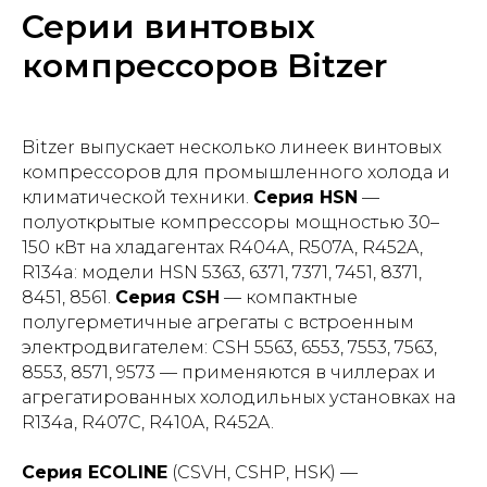
Серии винтовых
компрессоров Bitzer
Bitzer выпускает несколько линеек винтовых
компрессоров для промышленного холода и
климатической техники.
Серия HSN
—
полуоткрытые компрессоры мощностью 30–
150 кВт на хладагентах R404A, R507A, R452A,
R134a: модели HSN 5363, 6371, 7371, 7451, 8371,
8451, 8561.
Серия CSH
— компактные
полугерметичные агрегаты с встроенным
электродвигателем: CSH 5563, 6553, 7553, 7563,
8553, 8571, 9573 — применяются в чиллерах и
агрегатированных холодильных установках на
R134a, R407C, R410A, R452A.
Серия ECOLINE
(CSVH, CSHP, HSK) —