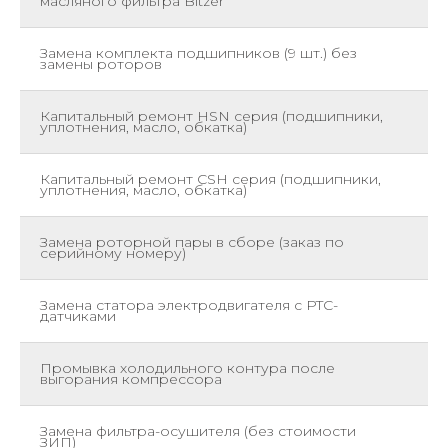
масляного фильтра Bitzer
Замена комплекта подшипников (9 шт.) без
ш
замены роторов
Капитальный ремонт HSN серия (подшипники,
ш
уплотнения, масло, обкатка)
Капитальный ремонт CSH серия (подшипники,
ш
уплотнения, масло, обкатка)
Замена роторной пары в сборе (заказ по
ш
серийному номеру)
Замена статора электродвигателя с PTC-
ш
датчиками
Промывка холодильного контура после
ш
выгорания компрессора
Замена фильтра-осушителя (без стоимости
ш
ЗИП)