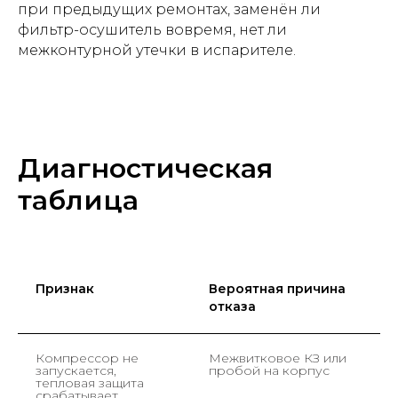
при предыдущих ремонтах, заменён ли
фильтр-осушитель вовремя, нет ли
межконтурной утечки в испарителе.
Диагностическая
таблица
Признак
Вероятная причина
отказа
Компрессор не
Межвитковое КЗ или
М
запускается,
пробой на корпус
—
тепловая защита
срабатывает