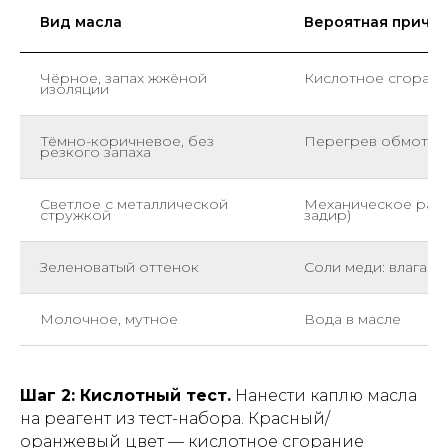
Вид масла
Вероятная причи
Чёрное, запах жжёной
Кислотное сгоран
изоляции
Тёмно-коричневое, без
Перегрев обмоток
резкого запаха
Светлое с металлической
Механическое разр
стружкой
задир)
Зеленоватый оттенок
Соли меди: влага +
Молочное, мутное
Вода в масле
Шаг 2: Кислотный тест.
Нанести каплю масла
на реагент из тест-набора. Красный/
оранжевый цвет — кислотное сгорание