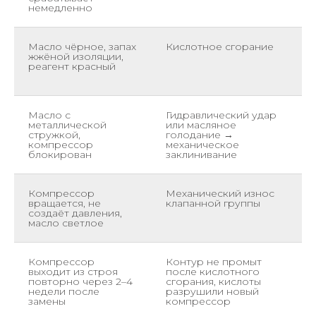
немедленно
Масло чёрное, запах
Кислотное сгорание
Л
жжёной изоляции,
п
реагент красный
ф
Масло с
Гидравлический удар
З
металлической
или масляное
п
стружкой,
голодание →
с
компрессор
механическое
п
блокирован
заклинивание
к
Компрессор
Механический износ
М
вращается, не
клапанной группы
п
создаёт давления,
н
масло светлое
и
Компрессор
Контур не промыт
П
выходит из строя
после кислотного
повторно через 2–4
сгорания, кислоты
ф
недели после
разрушили новый
ч
замены
компрессор