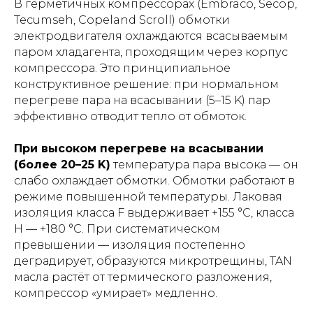
В герметичных компрессорах (Embraco, Secop,
Tecumseh, Copeland Scroll) обмотки
электродвигателя охлаждаются всасываемым
паром хладагента, проходящим через корпус
компрессора. Это принципиальное
конструктивное решение: при нормальном
перегреве пара на всасывании (5–15 K) пар
эффективно отводит тепло от обмоток.
При высоком перегреве на всасывании
(более 20–25 K)
температура пара высока — он
слабо охлаждает обмотки. Обмотки работают в
режиме повышенной температуры. Лаковая
изоляция класса F выдерживает +155 °C, класса
H — +180 °C. При систематическом
превышении — изоляция постепенно
деградирует, образуются микротрещины, TAN
масла растёт от термического разложения,
компрессор «умирает» медленно.