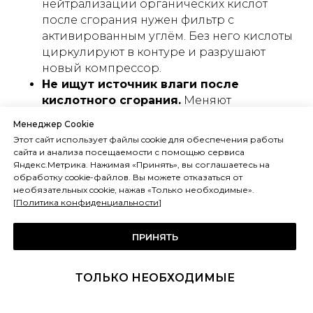
нейтрализации органических кислот
после сгорания нужен фильтр с
активированным углём. Без него кислоты
циркулируют в контуре и разрушают
новый компрессор.
Не ищут источник влаги после
кислотного сгорания.
Меняют
компрессор, промывают контур,
Менеджер Cookie
устанавливают фильтр. Через год —
Этот сайт использует файлы cookie для обеспечения работы
история повторяется, потому что агрегат
сайта и анализа посещаемости с помощью сервиса
по-прежнему открывают без заглушек,
Яндекс.Метрика. Нажимая «Принять», вы соглашаетесь на
обработку cookie-файлов. Вы можете отказаться от
или фильтр-осушитель не менялся три
необязательных cookie, нажав «Только необходимые».
года, или в испарителе чиллера
[
Политика конфиденциальности
]
микроутечка. Без устранения источника
влаги — это бесконечный цикл.
ПРИНЯТЬ
При гидроударе ограничиваются
заменой клапанной группы, не
проверяя причину.
Клапана заменили —
ТОЛЬКО НЕОБХОДИМЫЕ
компрессор запустился. Через неделю —
снова удар: нагревателя картера нет,