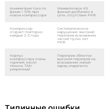
Асимметрия тока по
Межвитковое КЗ,
З
фазам > 10% при
фазный дисбаланс в
ф
новом компрессоре
сети, отсутствие РКФ
о
Компрессор
Систематическое
А
сгорает повторно
нарушение: высокий
Т
каждые 2–3 года
перегрев всасывания,
к
частые пуски, нет
б
РКФ
к
Корпус
Перегрев обмоток:
З
компрессора очень
высокий перегрев на
п
горячий, масло
всасывании, малый
м
тёмное, TAN
заряд хладагента
и
умеренный
Типичные ошибки