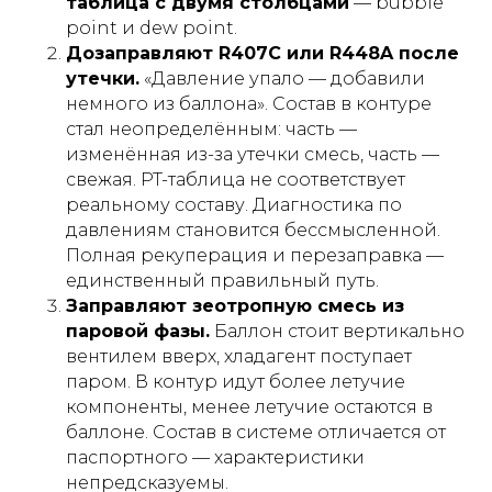
таблица с двумя столбцами
— bubble
point и dew point.
Дозаправляют R407C или R448A после
утечки.
«Давление упало — добавили
немного из баллона». Состав в контуре
стал неопределённым: часть —
изменённая из-за утечки смесь, часть —
свежая. PT-таблица не соответствует
реальному составу. Диагностика по
давлениям становится бессмысленной.
Полная рекуперация и перезаправка —
единственный правильный путь.
Заправляют зеотропную смесь из
паровой фазы.
Баллон стоит вертикально
вентилем вверх, хладагент поступает
паром. В контур идут более летучие
компоненты, менее летучие остаются в
баллоне. Состав в системе отличается от
паспортного — характеристики
непредсказуемы.