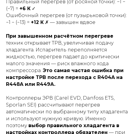
Правильный перегрев (от росяной точки): −1 −
(−7) =
+6 К
✓
Ошибочный перегрев (от пузырьковой точки):
−1 − (−13) =
+12 К
✗ — завышен вдвое
При завышенном расчётном перегреве
техник открывает ТРВ, увеличивая подачу
хладагента. Испаритель переполняется
жидкостью, перегрев падает до критически
малого значения — риск влажного хода
компрессора.
Это самая частая ошибка при
настройке ТРВ после перехода с R404A на
R448A или R449A.
Контроллеры ЭРВ (Carel EVD, Danfoss ETS,
Sporlan SEI) рассчитывают перегрев
автоматически по выбранному типу хладагента
и используют нужную кривую. Именно
поэтому
выбор правильного хладагента в
настройках контроллера обязателен
— при