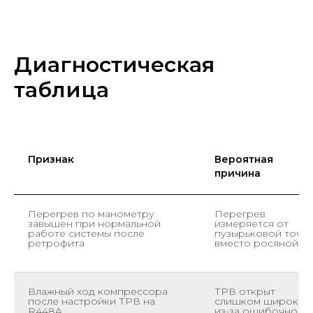
Диагностическая
таблица
Признак
Вероятная
причина
Перегрев по манометру
Перегрев
завышен при нормальной
измеряется от
работе системы после
пузырьковой точк
ретрофита
вместо росяной
Влажный ход компрессора
ТРВ открыт
после настройки ТРВ на
слишком широко
R448A
из-за ошибочно