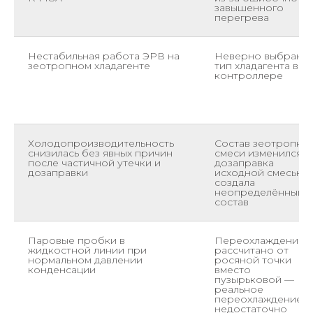
завышенного
перегрева
Нестабильная работа ЭРВ на
Неверно выбран
зеотропном хладагенте
тип хладагента в
контроллере
Холодопроизводительность
Состав зеотропно
снизилась без явных причин
смеси изменился 
после частичной утечки и
дозаправка
дозаправки
исходной смесью
создала
неопределённый
состав
Паровые пробки в
Переохлаждение
жидкостной линии при
рассчитано от
нормальном давлении
росяной точки
конденсации
вместо
пузырьковой —
реальное
переохлаждение
недостаточно