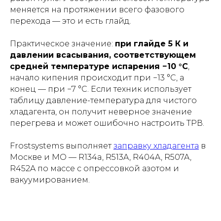
меняется на протяжении всего фазового
перехода — это и есть глайд.
Практическое значение:
при глайде 5 К и
давлении всасывания, соответствующем
средней температуре испарения −10 °C
,
начало кипения происходит при −13 °C, а
конец — при −7 °C. Если техник использует
таблицу давление-температура для чистого
хладагента, он получит неверное значение
перегрева и может ошибочно настроить ТРВ.
Frostsystems выполняет
заправку хладагента
в
Москве и МО — R134a, R513A, R404A, R507A,
R452A по массе с опрессовкой азотом и
вакуумированием.