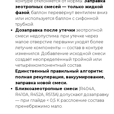
контуре отклоняется от нормы.
Заправка
зеотропных смесей — только жидкой
фазой
, баллон перевёрнут вентилем вниз
или используется баллон с сифонной
трубкой.
Дозаправка после утечки
зеотропной
смеси недопустима: при утечке через
малое отверстие первыми уходят более
летучие компоненты — состав в контуре
изменился. Добавление исходной смеси
создаёт неопределённый тройной или
четырёхкомпонентный состав.
Единственный правильный алгоритм:
полная рекуперация, вакуумирование,
заправка новой смеси.
Близкоазеотропные смеси
(R404A,
R410A, R452A, R513A) допускают дозаправку
— при глайде < 0,5 К расслоение состава
пренебрежимо мало.