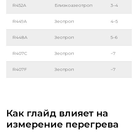
R452A
Близкоазеотроп
3–4
R449A
Зеотроп
4–5
R448A
Зеотроп
5–6
R407C
Зеотроп
~7
R407F
Зеотроп
~7
Как глайд влияет на
измерение перегрева