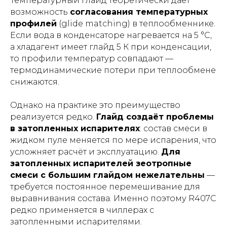
Температурный глайд теоретически даёт
возможность
согласования температурных
профилей
(glide matching) в теплообменнике.
Если вода в конденсаторе нагревается на 5 °C,
а хладагент имеет глайд 5 К при конденсации,
то профили температур совпадают —
термодинамические потери при теплообмене
снижаются.
Однако на практике это преимущество
реализуется редко.
Глайд создаёт проблемы
в затопленных испарителях
: состав смеси в
жидком пуле меняется по мере испарения, что
усложняет расчёт и эксплуатацию.
Для
затопленных испарителей зеотропные
смеси с большим глайдом нежелательны
—
требуется постоянное перемешивание для
выравнивания состава. Именно поэтому R407C
редко применяется в чиллерах с
затопленными испарителями.