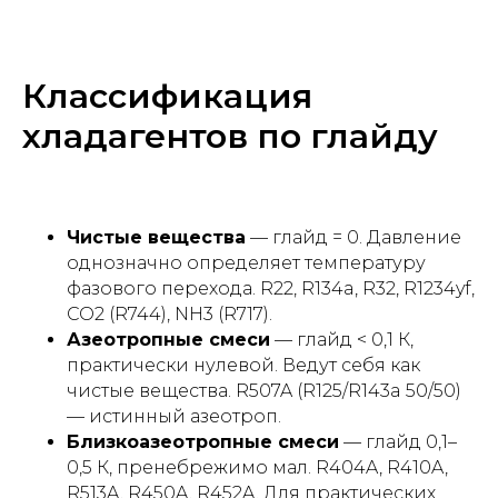
Классификация
хладагентов по глайду
Чистые вещества
— глайд = 0. Давление
однозначно определяет температуру
фазового перехода. R22, R134a, R32, R1234yf,
CO2 (R744), NH3 (R717).
Азеотропные смеси
— глайд < 0,1 К,
практически нулевой. Ведут себя как
чистые вещества. R507A (R125/R143a 50/50)
— истинный азеотроп.
Близкоазеотропные смеси
— глайд 0,1–
0,5 К, пренебрежимо мал. R404A, R410A,
R513A, R450A, R452A. Для практических