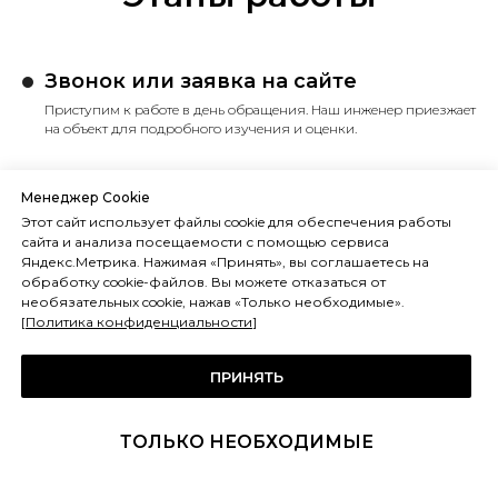
Звонок или заявка на сайте
Приступим к работе в день обращения. Наш инженер приезжает
на объект для подробного изучения и оценки.
Подбор оборудования
Менеджер Cookie
Подбираем несколько вариантов оборудования
Этот сайт использует файлы cookie для обеспечения работы
и предоставляем понятную развернутую смету.
сайта и анализа посещаемости с помощью сервиса
Яндекс.Метрика. Нажимая «Принять», вы соглашаетесь на
обработку cookie-файлов. Вы можете отказаться от
Заключение договора
необязательных cookie, нажав «Только необходимые».
[
Политика конфиденциальности
]
Согласовываем и заключаем договор, прописываем сроки
и ответственность.
ПРИНЯТЬ
Поставка и монтаж
ТОЛЬКО НЕОБХОДИМЫЕ
Мы доставляем оборудование на объект и монтируем его.