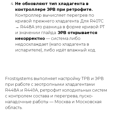
Не обновляют тип хладагента в
контроллере ЭРВ при ретрофите.
Контроллер вычисляет перегрев по
кривой прежнего хладагента. Для R407C
→ R448A это разница в форме кривой PT
и значении глайда.
ЭРВ открывается
некорректно
— система либо
недоохлаждает (мало хладагента в
испарителе), либо идёт влажный ход.
Frostsystems выполняет настройку ТРВ и ЭРВ
при работе с зеотропными хладагентами
R448A и R449A, ретрофит холодильных систем
с контролем состава и перегрева, пуско-
наладочные работы — Москва и Московская
область.