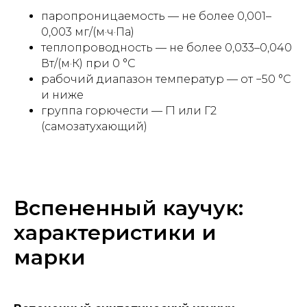
паропроницаемость — не более 0,001–
0,003 мг/(м·ч·Па)
теплопроводность — не более 0,033–0,040
Вт/(м·К) при 0 °C
рабочий диапазон температур — от −50 °C
и ниже
группа горючести — Г1 или Г2
(самозатухающий)
Вспененный каучук:
характеристики и
марки