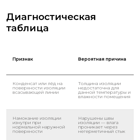
Диагностическая
таблица
Признак
Вероятная причина
Конденсат или лёд на
Толщина изоляции
поверхности изоляции
недостаточна для
всасывающей линии
данной температуры и
влажности помещения
Намокание изоляции
Нарушены швы
изнутри при
изоляции — влага
нормальной наружной
проникает через
поверхности
негерметичный стык