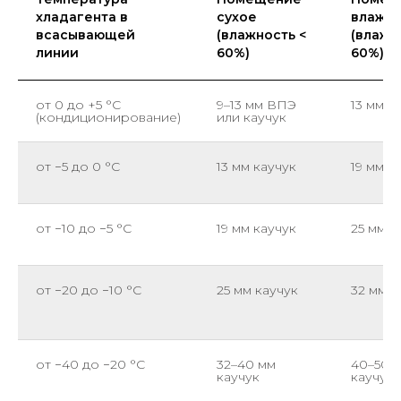
хладагента в
сухое
влажн
всасывающей
(влажность <
(влажн
линии
60%)
60%)
от 0 до +5 °C
9–13 мм ВПЭ
13 мм к
(кондиционирование)
или каучук
от −5 до 0 °C
13 мм каучук
19 мм к
от −10 до −5 °C
19 мм каучук
25 мм к
от −20 до −10 °C
25 мм каучук
32 мм к
от −40 до −20 °C
32–40 мм
40–50 
каучук
каучук