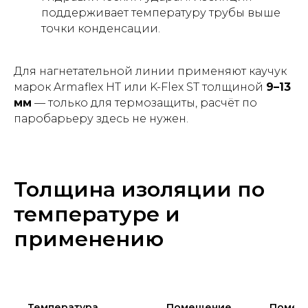
поддерживает температуру трубы выше
точки конденсации.
Для нагнетательной линии применяют каучук
марок Armaflex HT или K-Flex ST толщиной
9–13
мм
— только для термозащиты, расчёт по
паробарьеру здесь не нужен.
Толщина изоляции по
температуре и
применению
Температура
Помещение
Помещ