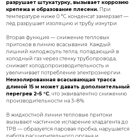
разрушает штукатурку, вызывает коррозию
крепежа и образование плесени.
При
температуре ниже 0 °C конденсат замерзает —
лёд разрушает изоляцию и трубу изнутри.
Вторая функция — снижение тепловых
притоков в линию всасывания. Каждый
лишний килоджоуль тепла, попадающий в
холодный газ через стенку трубопровода,
снижает холодопроизводительность и
увеличивает потребление электроэнергии.
Неизолированная всасывающая трасса
длиной 15 м может давать дополнительный
перегрев 2–5 °C
, что эквивалентно снижению
производительности на 3–8%.
В жидкостной линии тепловые притоки
вызывают частичное испарение хладагента до
ТРВ — образуется паровая пробка, нарушается
работа расширительного органа и