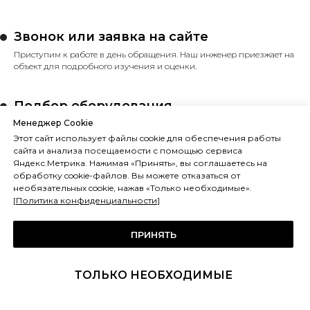
Звонок или заявка на сайте
Приступим к работе в день обращения. Наш инженер приезжает на
объект для подробного изучения и оценки.
Подбор оборудования
Менеджер Cookie
Подбираем несколько вариантов оборудования и предоставляем
понятную развернутую смету.
Этот сайт использует файлы cookie для обеспечения работы
сайта и анализа посещаемости с помощью сервиса
Яндекс.Метрика. Нажимая «Принять», вы соглашаетесь на
Заключение договора
обработку cookie-файлов. Вы можете отказаться от
необязательных cookie, нажав «Только необходимые».
Согласовываем и заключаем договор, прописываем сроки
[
Политика конфиденциальности
]
и ответственность.
ПРИНЯТЬ
Поставка и монтаж
Мы доставляем оборудование на объект и монтируем его.
ТОЛЬКО НЕОБХОДИМЫЕ
Ввод оборудования в эксплуатацию