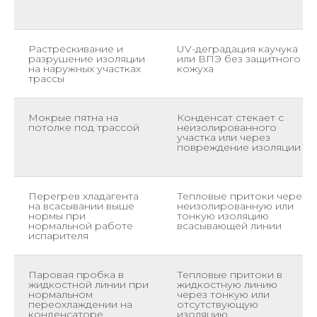
Растрескивание и
UV-деградация каучука
разрушение изоляции
или ВПЭ без защитного
на наружных участках
кожуха
трассы
Мокрые пятна на
Конденсат стекает с
потолке под трассой
неизолированного
участка или через
повреждение изоляции
Перегрев хладагента
Тепловые притоки через
на всасывании выше
неизолированную или
нормы при
тонкую изоляцию
нормальной работе
всасывающей линии
испарителя
Паровая пробка в
Тепловые притоки в
жидкостной линии при
жидкостную линию
нормальном
через тонкую или
переохлаждении на
отсутствующую
конденсаторе
изоляцию