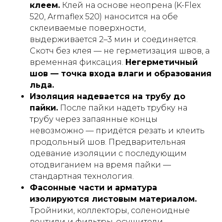
клеем.
Клей на основе неопрена (K-Flex
520, Armaflex 520) наносится на обе
склеиваемые поверхности,
выдерживается 2–3 мин и соединяется.
Скотч без клея — не герметизация швов, а
временная фиксация.
Негерметичный
шов — точка входа влаги и образования
льда.
Изоляция надевается на трубу до
пайки.
После пайки надеть трубку на
трубу через запаянные концы
невозможно — придётся резать и клеить
продольный шов. Предварительная
одевание изоляции с последующим
отодвиганием на время пайки —
стандартная технология.
Фасонные части и арматура
изолируются листовым материалом.
Тройники, коллекторы, соленоидные
вентили и фильтры-осушители