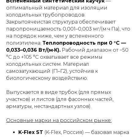
Вспененный синтетический каучук
—
оптимальный материал для изоляции
холодильных трубопроводов.
Закрытоячеистая структура обеспечивает
паропроницаемость 0,001–0,003 мг/(м·ч·Па), что
на порядок ниже, чем у вспененного
полиэтилена.
Теплопроводность при 0 °C —
0,033–0,036 Вт/(м·К).
Рабочий диапазон от −50
°C до +105 °C охватывает все режимы
холодильных систем. Материал
самозатухающий (Г1–Г2), устойчив к
биологическому воздействию.
Выпускается в виде трубок (для прямых
участков) и листов (для фасонных частей,
арматуры, нестандартных узлов).
Основные марки на российском рынке:
K-Flex ST
(K-Flex, Россия) — базовая марка