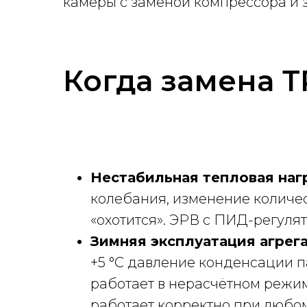
камеры с заменой компрессора и з
Когда замена Т
Нестабильная тепловая нагр
колебания, изменение количес
«охотится». ЭРВ с ПИД-регуля
Зимняя эксплуатация агрег
+5 °C давление конденсации п
работает в нерасчётном режим
работает корректно при любом