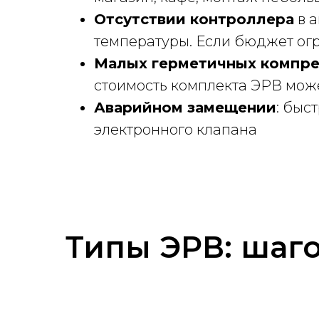
Отсутствии контроллера
в а
температуры. Если бюджет ог
Малых герметичных компре
стоимость комплекта ЭРВ може
Аварийном замещении
: быс
электронного клапана
Типы ЭРВ: шаг