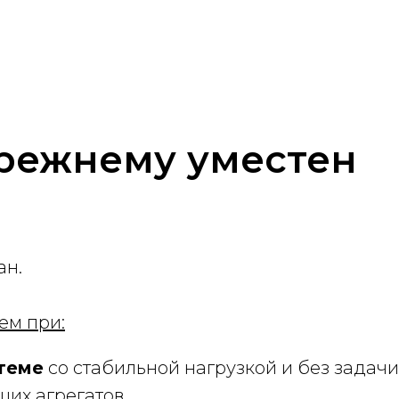
прежнему уместен
ан.
ем при:
теме
со стабильной нагрузкой и без задач
ших агрегатов