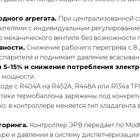
дного агрегата.
При централизованной с
ителями с индивидуальным регулирование
о механического вентиля без возможности 
вности.
Снижение рабочего перегрева с 8 
спарителя и поднимает давление всасывани
5–15% и снижение потребления электр
й мощности.
оде с R404A на R452A, R448A или R134a ТР
стики термобаллона заряжены под конкретн
о: в контроллере меняется тип хладагента 
торинга.
Контроллер ЭРВ передаёт по Modb
уре и давлении в систему диспетчеризации