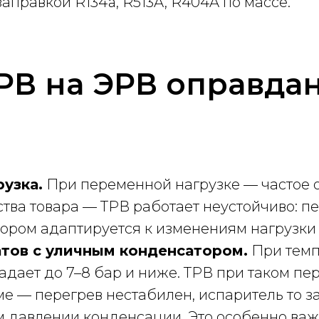
аправкой R134a, R513A, R404A по массе.
РВ на ЭРВ оправда
узка.
При переменной нагрузке — частое 
тва товара — ТРВ работает неустойчиво: пе
тором адаптируется к изменениям нагрузки з
атов с уличным конденсатором.
При темп
адает до 7–8 бар и ниже. ТРВ при таком п
е — перегрев нестабилен, испаритель то за
 давлении конденсации. Это особенно важ