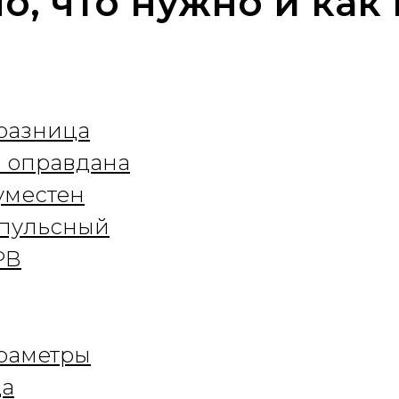
о, что нужно и как
разница
В оправдана
уместен
мпульсный
РВ
араметры
ца