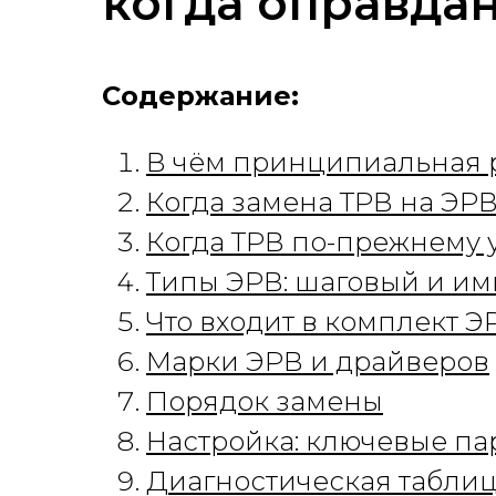
когда оправдан
Содержание:
В чём принципиальная 
Когда замена ТРВ на ЭР
Когда ТРВ по-прежнему 
Типы ЭРВ: шаговый и и
Что входит в комплект Э
Марки ЭРВ и драйверов
Порядок замены
Настройка: ключевые п
Диагностическая табли