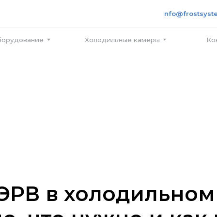
+7 495
info@frostsystems.ru
ПН-ПТ с
вание
Холодильные камеры
Контакты
 ЭРВ в холодильном