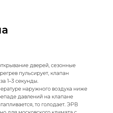
на
открывание дверей, сезонные
регрев пульсирует, клапан
а 1–3 секунды.
ературе наружного воздуха ниже
ерепаде давлений на клапане
тапливается, то голодает. ЭРВ
но для московского климата с