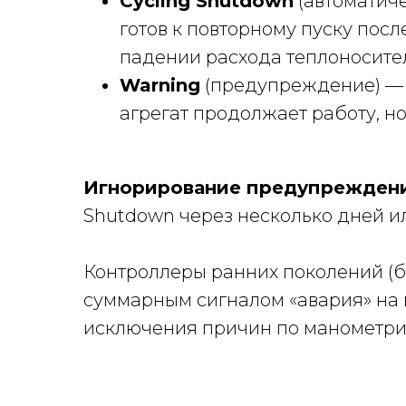
Cycling Shutdown
(автоматиче
готов к повторному пуску пос
падении расхода теплоносите
Warning
(предупреждение) — п
агрегат продолжает работу, н
Игнорирование предупрежден
Shutdown через несколько дней и
Контроллеры ранних поколений (б
суммарным сигналом «авария» на к
исключения причин по манометрич