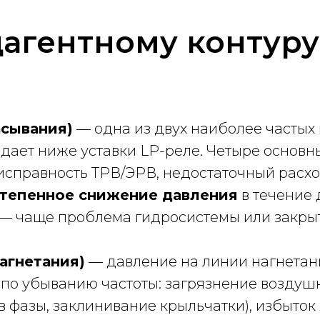
дагентному контуру
асывания)
— одна из двух наиболее частых
ает ниже уставки LP-реле. Четыре основны
исправность ТРВ/ЭРВ, недостаточный расхо
тепенное снижение давления
в течение 
— чаще проблема гидросистемы или закрыт
агнетания)
— давление на линии нагнетани
по убыванию частоты: загрязнение воздушн
 фазы, заклинивание крыльчатки), избыток 