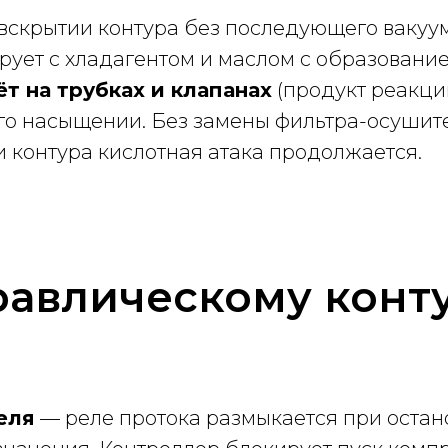
вскрытии контура без последующего вакуу
рует с хладагентом и маслом с образовани
т на трубках и клапанах
(продукт реакци
го насыщении. Без замены фильтра-осушите
 контура кислотная атака продолжается.
равлическому конт
еля
— реле протока размыкается при остан