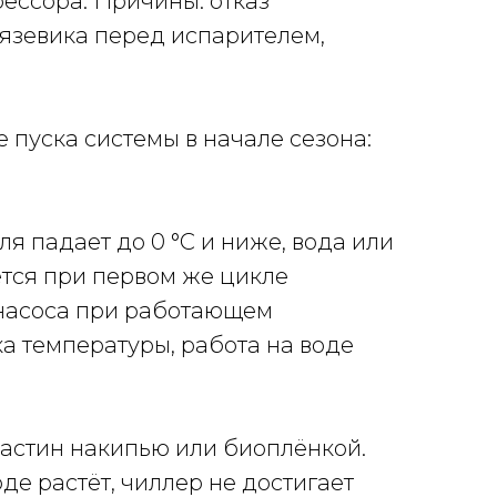
ессора. Причины: отказ
рязевика перед испарителем,
 пуска системы в начале сезона:
я падает до 0 °С и ниже, вода или
ется при первом же цикле
 насоса при работающем
ка температуры, работа на воде
астин накипью или биоплёнкой.
е растёт, чиллер не достигает