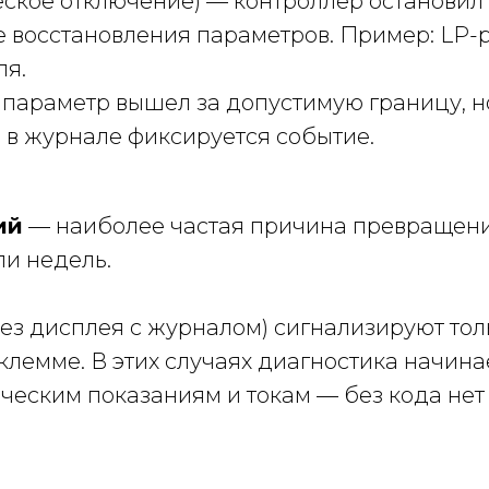
ское отключение) — контроллер остановил 
ле восстановления параметров. Пример: LP
ля.
араметр вышел за допустимую границу, но
о в журнале фиксируется событие.
ий
— наиболее частая причина превращени
ли недель.
ез дисплея с журналом) сигнализируют тол
лемме. В этих случаях диагностика начина
еским показаниям и токам — без кода нет 