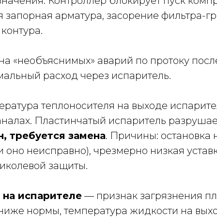
начения. Контроллер блокирует пуск компр
я запорная арматура, засорение фильтра-г
контура.
а «необъяснимых» аварий по протоку после
альный расход через испаритель.
ратура теплоносителя на выходе испарител
каналах. Пластинчатый испаритель разруша
, требуется замена
. Причины: остановка
и оно неисправно), чрезмерно низкая устав
ликолевой защиты.
 на испарителе
— признак загрязнения пл
иже нормы, температура жидкости на выход