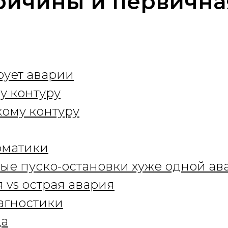
ричины и первична
рует аварии
у контуру
ому контуру
оматики
астые пуско-остановки хуже одной а
 vs острая авария
агностики
ца