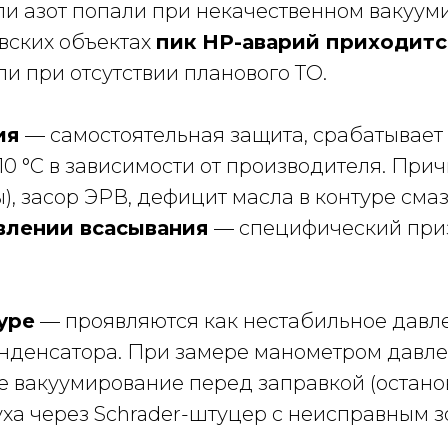
ли азот попали при некачественном вакуум
овских объектах
пик HP-аварий приходитс
ли при отсутствии планового ТО.
ия
— самостоятельная защита, срабатывает
0 °С в зависимости от производителя. При
, засор ЭРВ, дефицит масла в контуре сма
влении всасывания
— специфический приз
уре
— проявляются как нестабильное давл
денсатора. При замере манометром давлен
 вакуумирование перед заправкой (остано
уха через Schrader-штуцер с неисправным з