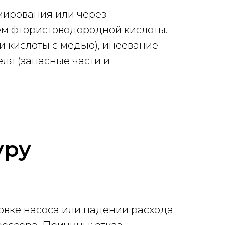
мирования или через
ем фтористоводородной кислоты.
и кислоты с медью), инеевание
ля (запасные части и
уру
овке насоса или падении расхода