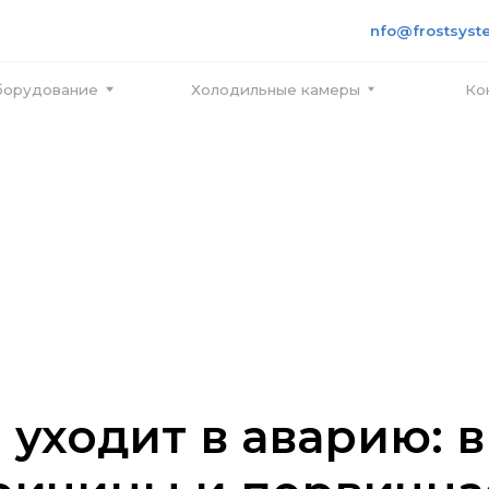
+7 495
info@frostsystems.ru
ПН-ПТ с
вание
Холодильные камеры
Контакты
 уходит в аварию: 