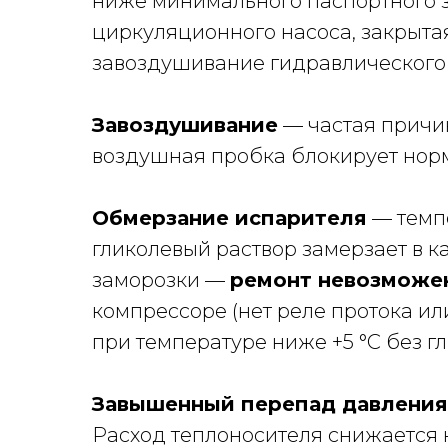
ниже минимального паспортного з
циркуляционного насоса, закрыта
завоздушивание гидравлического 
Завоздушивание
— частая причин
воздушная пробка блокирует норм
Обмерзание испарителя
— темпе
гликолевый раствор замерзает в 
заморозки —
ремонт невозможен
компрессоре (нет реле протока ил
при температуре ниже +5 °С без г
Завышенный перепад давления
Расход теплоносителя снижается н