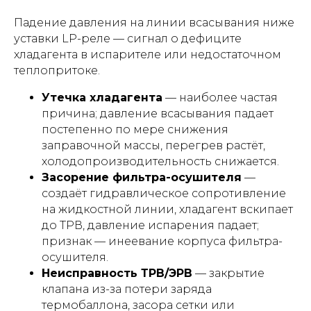
Падение давления на линии всасывания ниже
уставки LP-реле — сигнал о дефиците
хладагента в испарителе или недостаточном
теплопритоке.
Утечка хладагента
— наиболее частая
причина; давление всасывания падает
постепенно по мере снижения
заправочной массы, перегрев растёт,
холодопроизводительность снижается.
Засорение фильтра-осушителя
—
создаёт гидравлическое сопротивление
на жидкостной линии, хладагент вскипает
до ТРВ, давление испарения падает;
признак — инеевание корпуса фильтра-
осушителя.
Неисправность ТРВ/ЭРВ
— закрытие
клапана из-за потери заряда
термобаллона, засора сетки или