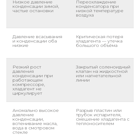
Низкое давление
Переохлаждение
конденсации зимой,
конденсатора при
частые остановки
низкой температуре
воздуха
Давление всасывания
Критическая потеря
и конденсации оба
хладагента — утечка
низкие
большого объёма
Резкий рост
Закрытый соленоидный
давления
клапан на жидкостной
конденсации при
или нагнетательной
работающем
линии
компрессоре,
хладагент не
циркулирует
Аномально высокое
Разрыв пластин или
давление
трубок испарителя,
конденсации,
смешение хладагента с
вспенивание масла,
теплоносителем
вода в смотровом
стекле