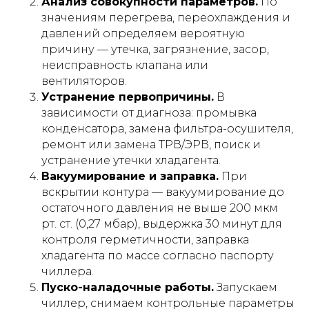
Анализ совокупности параметров.
По
значениям перегрева, переохлаждения и
давлений определяем вероятную
причину — утечка, загрязнение, засор,
неисправность клапана или
вентиляторов.
Устранение первопричины.
В
зависимости от диагноза: промывка
конденсатора, замена фильтра-осушителя,
ремонт или замена ТРВ/ЭРВ, поиск и
устранение утечки хладагента.
Вакуумирование и заправка.
При
вскрытии контура — вакуумирование до
остаточного давления не выше 200 мкм
рт. ст. (0,27 мбар), выдержка 30 минут для
контроля герметичности, заправка
хладагента по массе согласно паспорту
чиллера.
Пуско-наладочные работы.
Запускаем
чиллер, снимаем контрольные параметры