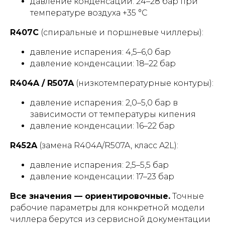
давление конденсации: 24–28 бар при
температуре воздуха +35 °С
R407C
(спиральные и поршневые чиллеры):
давление испарения: 4,5–6,0 бар
давление конденсации: 18–22 бар
R404A / R507A
(низкотемпературные контуры):
давление испарения: 2,0–5,0 бар в
зависимости от температуры кипения
давление конденсации: 16–22 бар
R452A
(замена R404A/R507A, класс A2L):
давление испарения: 2,5–5,5 бар
давление конденсации: 17–23 бар
Все значения — ориентировочные.
Точные
рабочие параметры для конкретной модели
чиллера берутся из сервисной документации