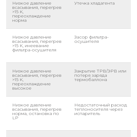
Низкое давление
Утечка хладагента
всасывания, перегрев
>15 K,
переохлаждение
норма
Низкое давление
Засор фильтра-
всасывания, перегрев
осушителя
>15 K, инеевание
фильтра-осушителя
Низкое давление
Закрытие ТРВ/ЭРВ или
всасывания, перегрев
потеря заряда
>15 K,
термобаллона
переохлаждение
высокое
Низкое давление
Недостаточный расход
всасывания, перегрев
теплоносителя через
норма, остановка по
испаритель
LP