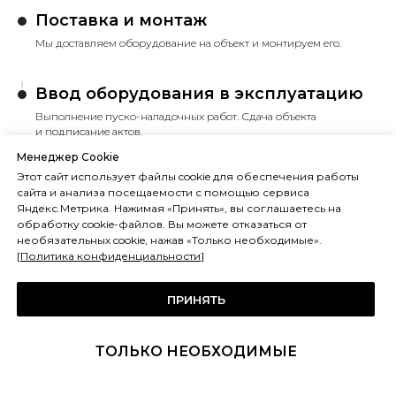
Поставка и монтаж
Мы доставляем оборудование на объект и монтируем его.
Ввод оборудования в эксплуатацию
Выполнение пуско-наладочных работ. Сдача объекта
и подписание актов.
Менеджер Cookie
Этот сайт использует файлы cookie для обеспечения работы
сайта и анализа посещаемости с помощью сервиса
Яндекс.Метрика. Нажимая «Принять», вы соглашаетесь на
обработку cookie-файлов. Вы можете отказаться от
необязательных cookie, нажав «Только необходимые».
[
Политика конфиденциальности
]
Зоны сервисного
ПРИНЯТЬ
обслуживания, монтажа
и срочного ремонта по
ТОЛЬКО НЕОБХОДИМЫЕ
Москве и области на