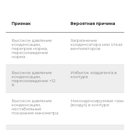
Признак
Вероятная причина
Высокое давление
Загрязнение
конденсации,
конденсатора или отказ
перегрев норма,
вентиляторов
переохлаждение
норма
Высокое давление
Избыток хладагента в
конденсации,
контуре
переохлаждение >12
K
Высокое давление
Неконденсируемые газы
конденсации,
(воздух) в контуре
нестабильные
показания манометра