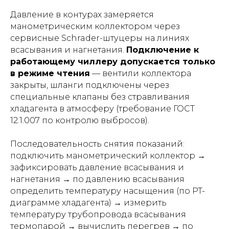
Давление в контурах замеряется
манометрическим коллектором через
сервисные Schrader-штуцеры на линиях
всасывания и нагнетания.
Подключение к
работающему чиллеру допускается только
в режиме чтения
— вентили коллектора
закрыты, шланги подключены через
специальные клапаны без стравливания
хладагента в атмосферу (требование ГОСТ
12.1.007 по контролю выбросов).
Последовательность снятия показаний:
подключить манометрический коллектор →
зафиксировать давление всасывания и
нагнетания → по давлению всасывания
определить температуру насыщения (по PT-
диаграмме хладагента) → измерить
температуру трубопровода всасывания
термопарой → вычислить перегрев → по