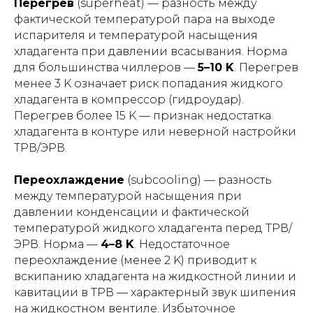
Перегрев
(superheat) — разность между
фактической температурой пара на выходе
испарителя и температурой насыщения
хладагента при давлении всасывания. Норма
для большинства чиллеров —
5–10 K
. Перегрев
менее 3 K означает риск попадания жидкого
хладагента в компрессор (гидроудар).
Перегрев более 15 K — признак недостатка
хладагента в контуре или неверной настройки
ТРВ/ЭРВ.
Переохлаждение
(subcooling) — разность
между температурой насыщения при
давлении конденсации и фактической
температурой жидкого хладагента перед ТРВ/
ЭРВ. Норма —
4–8 K
. Недостаточное
переохлаждение (менее 2 K) приводит к
вскипанию хладагента на жидкостной линии и
кавитации в ТРВ — характерный звук шипения
на жидкостном вентиле. Избыточное