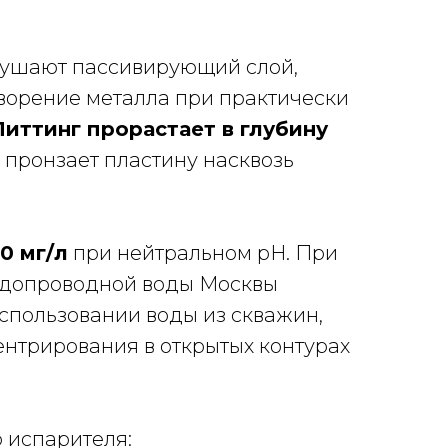
рушают пассивирующий слой,
створение металла при практически
Питтинг прорастает в глубину
е пронзает пластину насквозь
0 мг/л
при нейтральном pH. При
водопроводной воды Москвы
использовании воды из скважин,
ентрирования в открытых контурах
 испарителя: