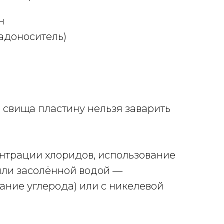
н
ладоноситель)
 свища пластину нельзя заварить
ентрации хлоридов, использование
 или засолённой водой —
ание углерода) или с никелевой