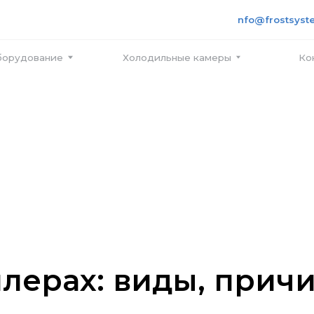
+7 495
info@frostsystems.ru
ПН-ПТ с
вание
Холодильные камеры
Контакты
ллерах: виды, прич