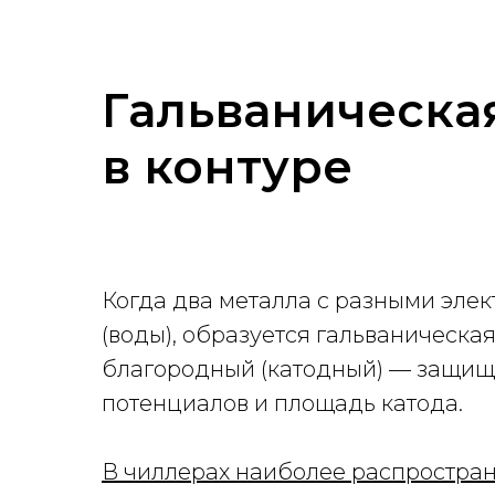
Гальваническа
в контуре
Когда два металла с разными эле
(воды), образуется гальваническа
благородный (катодный) — защища
потенциалов и площадь катода.
В чиллерах наиболее распростран