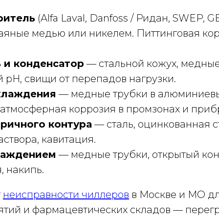
ритель
(Alfa Laval, Danfoss / Ридан, SWEP, 
паяные медью или никелем. Питтинговая кор
 и конденсатор
— стальной кожух, медны
 pH, свищи от перепадов нагрузки.
хлаждения
— медные трубки в алюминиевы
 атмосферная коррозия в промзонах и при
ричного контура
— сталь, оцинкованная с
створа, кавитация.
лаждением
— медные трубки, открытый кон
 накипь.
т
неисправности чиллеров
в Москве и МО дл
ий и фармацевтических складов — перегр