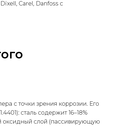
ell, Carel, Danfoss с
того
ра с точки зрения коррозии. Его
.4401): сталь содержит 16–18%
кий оксидный слой (пассивирующую