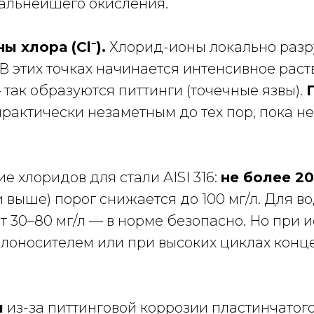
альнейшего окисления.
ы хлора (Cl⁻).
Хлорид-ионы локально раз
. В этих точках начинается интенсивное ра
так образуются питтинги (точечные язвы).
 практически незаметным до тех пор, пока н
 хлоридов для стали AISI 316:
не более 20
и выше) порог снижается до 100 мг/л. Для 
 30–80 мг/л — в норме безопасно. Но при 
плоносителем или при высоких циклах конц
и
из-за питтинговой коррозии пластинчатого