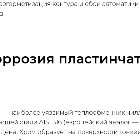
згерметизация контура и сбои автоматики Dix
а.
оррозия пластинча
— наиболее уязвимый теплообменник чилле
ей стали AISI 316 (европейский аналог — 1
ибдена. Хром образует на поверхности тон