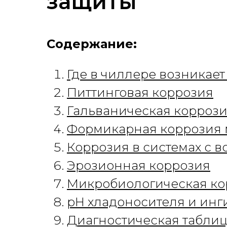
защиты
Содержание:
Где в чиллере возникает
Питтинговая коррозия
Гальваническая корроз
Формикарная коррозия 
Коррозия в системах с 
Эрозионная коррозия
Микробиологическая ко
pH хладоносителя и инг
Диагностическая табли