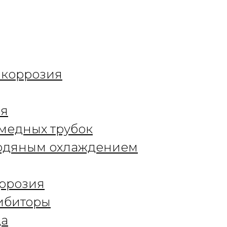
 коррозия
ия
медных трубок
водяным охлаждением
ррозия
ибиторы
ца