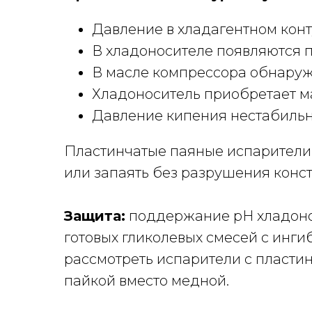
Давление в хладагентном кон
В хладоносителе появляются п
В масле компрессора обнаруж
Хладоноситель приобретает м
Давление кипения нестабильн
Пластинчатые паяные испарител
или запаять без разрушения конс
Защита:
поддержание pH хладонос
готовых гликолевых смесей с инги
рассмотреть испарители с пластин
пайкой вместо медной.