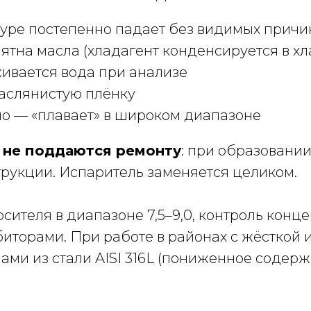
туре постепенно падает без видимых причи
ятна масла (хладагент конденсируется в х
ивается вода при анализе
аслянистую плёнку
о — «плавает» в широком диапазоне
и
не поддаются ремонту
: при образовании
трукции. Испаритель заменяется целиком.
ителя в диапазоне 7,5–9,0, контроль конц
биторами. При работе в районах с жёсткой
ами из стали AISI 316L (пониженное содерж