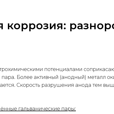
я коррозия: разно
ктрохимическими потенциалами соприкасают
я пара. Более активный (анодный) металл о
ется. Скорость разрушения анода тем выш
ённые гальванические пары: