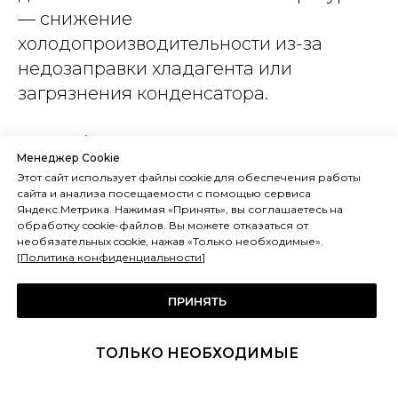
— снижение
холодопроизводительности из-за
недозаправки хладагента или
загрязнения конденсатора.
Нестабильная влажность
— засор
Менеджер Cookie
парогенератора, неисправность
Этот сайт использует файлы cookie для обеспечения работы
соленоидного клапана или
сайта и анализа посещаемости с помощью сервиса
Яндекс.Метрика. Нажимая «Принять», вы соглашаетесь на
повреждение датчика влажности.
обработку cookie-файлов. Вы можете отказаться от
Отклонение показаний температуры от
необязательных cookie, нажав «Только необходимые».
[
Политика конфиденциальности
]
заданных — дрейф датчика Pt100,
требуется калибровка.
ПРИНЯТЬ
ТОЛЬКО НЕОБХОДИМЫЕ