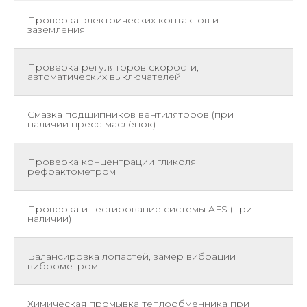
Проверка электрических контактов и
Е
заземления
Проверка регуляторов скорости,
Е
автоматических выключателей
Смазка подшипников вентиляторов (при
Е
наличии пресс-маслёнок)
Проверка концентрации гликоля
Е
рефрактометром
Проверка и тестирование системы AFS (при
Е
наличии)
Балансировка лопастей, замер вибрации
Е
виброметром
Химическая промывка теплообменника при
П