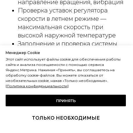
направление вращения, вибрация
Проверка уставок регулятора
скорости в летнем режиме —
максимальная скорость при
высокой наружной температуре
Заполнение и проверка системы
AFS при наличии
Менеджер Cookie
Проверка концентрации гликоля
Этот сайт использует файлы cookie для обеспечения работы
сайта и анализа посещаемости с помощью сервиса
(после зимы концентрация могла
Яндекс.Метрика. Нажимая «Принять», вы соглашаетесь на
обработку cookie-файлов. Вы можете отказаться от
измениться при утечках и
необязательных cookie, нажав «Только необходимые».
дозаправках)
[
Политика конфиденциальности
]
Подготовка к зимнему сезону
ПРИНЯТЬ
(сентябрь–октябрь):
ТОЛЬКО НЕОБХОДИМЫЕ
Проверка концентрации гликоля —
ключевая операция перед