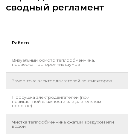
сводный регламент
Работы
П
Визуальный осмотр теплообменника,
Е
проверка посторонних шумов
Замер тока электродвигателей вентиляторов
Е
Просушка электродвигателей (при
Е
повышенной влажности или длительном
простое)
Чистка теплообменника сжатым воздухом или
Е
водой