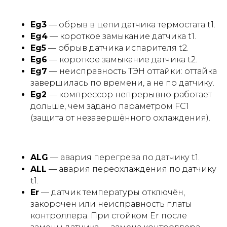
Eg3
— обрыв в цепи датчика термостата t1.
Eg4
— короткое замыкание датчика t1.
Eg5
— обрыв датчика испарителя t2.
Eg6
— короткое замыкание датчика t2.
Eg7
— неисправность ТЭН оттайки: оттайка
завершилась по времени, а не по датчику.
Eg2
— компрессор непрерывно работает
дольше, чем задано параметром FC1
(защита от незавершённого охлаждения).
ALG
— авария перегрева по датчику t1.
ALL
— авария переохлаждения по датчику
t1.
Er
— датчик температуры отключён,
закорочен или неисправность платы
контроллера. При стойком Er после