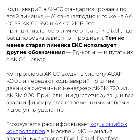
Коды аварий в AK-CC стандартизированы по
всей линейке — A1 означает одно и то же на AK-
CC 55, AK-CC 550 и AK-CC 210B. Это
принципиальное отличие от Carel и Dixell, где
расшифровка зависит от прошивки.
Тем не
менее старая линейка EKC использует
другие обозначения
— Eg-коды, — и путать их
с AK-CC нельзя.
Контроллеры AK-CC входят в систему ADAP-
KOOL и передают коды аварий по шине
данных в системный менеджер AK-SM 720 или
AK-SM 800. При наличии диспетчеризации все
аварии фиксируются с временными метками
и доступны удалённо.
Frostsystems расшифровывает
коды ошибок
контроллеров
в Москве и МО — анализ
аварийных сигналов Dixell, Carel, Danfoss,