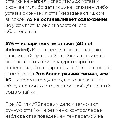
оттайки не нагрел испаритель до уставки
окончания, либо датчик S5 неисправен, либо
уставка окончания оттайки задана слишком
высокой.
A5 не останавливает охлаждение
,
но указывает на риск нарастающего
обледенения.
A76 — испаритель не оттаян (AD not
defrosted).
Используется в контроллерах с
адаптивной функцией оттайки: алгоритм на
основе анализа температурных кривых
определил, что испаритель не был полностью
разморожен.
Это более ранний сигнал, чем
A5
— система предупреждает о нарастании
обледенения до того, как произойдёт полный
срыв оттайки.
При A5 или A76 первым делом запускают
ручную оттайку через меню контроллера и
наблюдают за поведением температуры на