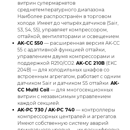
витрин супермаркетов
среднетемпературного диапазона.
Наиболее распространён в торговом
холоде. Имеет до четырёх датчиков (Sair,
S3, S4, S5), управляет компрессором,
оттайкой, вентиляторами и освещением.
AK-CC 550
— расширенная версия AK-CC
55 с адаптивной функцией оттайки,
управлением двумя компрессорами и
поддержкой R290/CO2.
AK-CC 210B
(EKC
204B) — для холодильных шкафов со
встроенным агрегатом, работает с одним
датчиком Sair и датчиком S5 оттайки.
AK-
CC Multi Coil
— для многосекционных
витрин с независимым управлением
каждой секцией.
AK-PC 730 / AK-PC 740
— контроллеры
компрессорных централей и агрегатов.
Имеют собственную систему аварий
прикладного уровня — их расшифровка