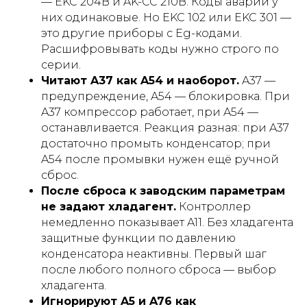
— EKC 204B и AK-CC 210B. Коды аварий у
них одинаковые. Но EKC 102 или EKC 301 —
это другие приборы с Eg-кодами.
Расшифровывать коды нужно строго по
серии.
Читают A37 как A54 и наоборот.
A37 —
предупреждение, A54 — блокировка. При
A37 компрессор работает, при A54 —
останавливается. Реакция разная: при A37
достаточно промыть конденсатор; при
A54 после промывки нужен ещё ручной
сброс.
После сброса к заводским параметрам
не задают хладагент.
Контроллер
немедленно показывает A11. Без хладагента
защитные функции по давлению
конденсатора неактивны. Первый шаг
после любого полного сброса — выбор
хладагента.
Игнорируют A5 и A76 как