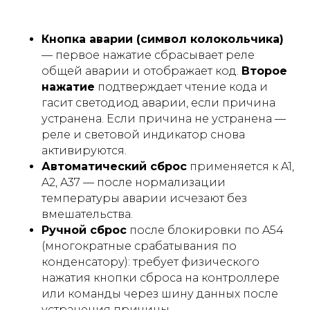
Кнопка аварии (символ колокольчика)
— первое нажатие сбрасывает реле
общей аварии и отображает код.
Второе
нажатие
подтверждает чтение кода и
гасит светодиод аварии, если причина
устранена. Если причина не устранена —
реле и световой индикатор снова
активируются.
Автоматический сброс
применяется к A1,
A2, A37 — после нормализации
температуры аварии исчезают без
вмешательства.
Ручной сброс
после блокировки по A54
(многократные срабатывания по
конденсатору): требует физического
нажатия кнопки сброса на контроллере
или команды через шину данных после
устранения причины.