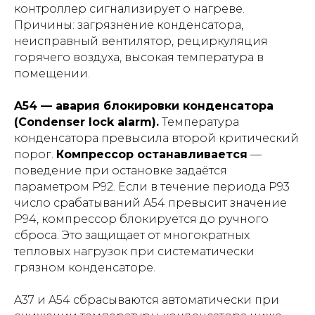
контроллер сигнализирует о нагреве.
Причины: загрязнение конденсатора,
неисправный вентилятор, рециркуляция
горячего воздуха, высокая температура в
помещении.
A54 — авария блокировки конденсатора
(Condenser lock alarm).
Температура
конденсатора превысила второй критический
порог.
Компрессор останавливается
—
поведение при остановке задаётся
параметром P92. Если в течение периода P93
число срабатываний A54 превысит значение
P94, компрессор блокируется до ручного
сброса. Это защищает от многократных
тепловых нагрузок при систематически
грязном конденсаторе.
A37 и A54 сбрасываются автоматически при