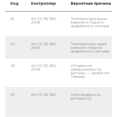
Код
Контроллер
Вероятная причина
A1
AK-CC 55, 550,
Температура выше
210B
верхнего порога
аварийного сигнала
A2
AK-CC 55, 550,
Температура ниже
210B
нижнего порога
аварийного сигнала
A5
AK-CC 55, 550,
Оттайка не
210B
завершилась по
датчику — сработал
таймер
A7
AK-CC 55, 550
Неисправность
датчика S3