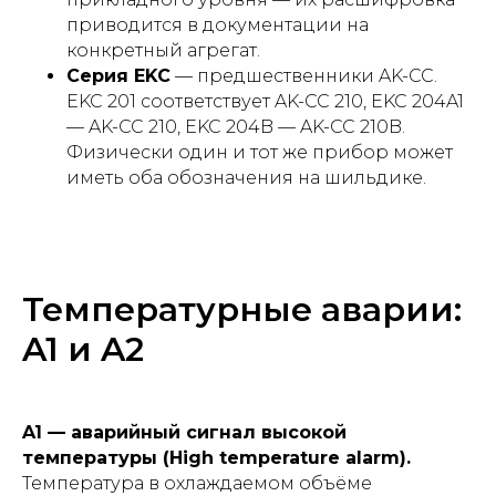
приводится в документации на
конкретный агрегат.
Серия EKC
— предшественники AK-CC.
EKC 201 соответствует AK-CC 210, EKC 204A1
— AK-CC 210, EKC 204B — AK-CC 210B.
Физически один и тот же прибор может
иметь оба обозначения на шильдике.
Температурные аварии:
A1 и A2
A1 — аварийный сигнал высокой
температуры (High temperature alarm).
Температура в охлаждаемом объёме