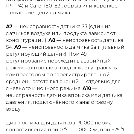
(P1–P4) и Carel (E0–E3): обрыв или короткое
замыкание цепи датчика.
A7
— неисправность датчика S3 (один из
датчиков воздуха или продукта, зависит от
конфигурации).
A8
— неисправность датчика
S4.
A9
— неисправность датчика Sair (главный
регулирующий датчик). При A9
регулирование переходит в аварийный
режим: контроллер продолжает управлять
компрессором по зарегистрированной
средней частоте включений — отдельно для
дневного и ночного режима.
A10
—
неисправность датчика впрыска или датчика
давления, подключённого к аналоговому
входу.
Диагностика:
для датчиков Pt1000 норма
сопротивления при 0 °C — 1000 Ом, при +25 °C