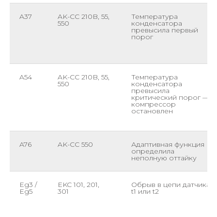
A37
AK-CC 210B, 55,
Температура
550
конденсатора
превысила первый
порог
A54
AK-CC 210B, 55,
Температура
550
конденсатора
превысила
критический порог —
компрессор
остановлен
A76
AK-CC 550
Адаптивная функция
определила
неполную оттайку
Eg3 /
EKC 101, 201,
Обрыв в цепи датчика
Eg5
301
t1 или t2