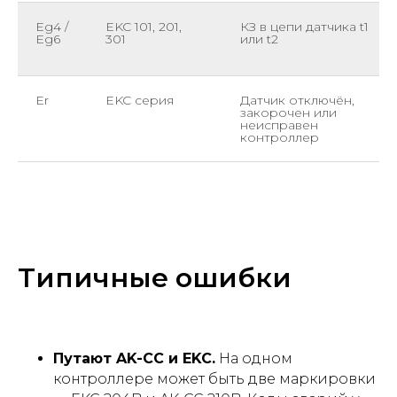
Eg4 /
EKC 101, 201,
КЗ в цепи датчика t1
Eg6
301
или t2
Er
EKC серия
Датчик отключён,
закорочен или
неисправен
контроллер
Типичные ошибки
Путают AK-CC и EKC.
На одном
контроллере может быть две маркировки