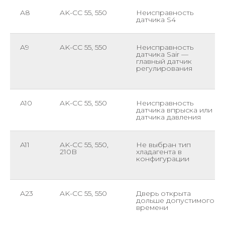
A8
AK-CC 55, 550
Неисправность
датчика S4
A9
AK-CC 55, 550
Неисправность
датчика Sair —
главный датчик
регулирования
A10
AK-CC 55, 550
Неисправность
датчика впрыска или
датчика давления
A11
AK-CC 55, 550,
Не выбран тип
210B
хладагента в
конфигурации
A23
AK-CC 55, 550
Дверь открыта
дольше допустимого
времени