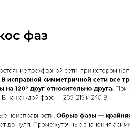
кос фаз
состояние трёхфазной сети, при котором н
.
В исправной симметричной сети все т
 на 120° друг относительно друга.
При 
В на каждой фазе — 205, 215 и 240 В.
ые неисправности.
Обрыв фазы — крайняя
ает до нуля. Промежуточные значения аси