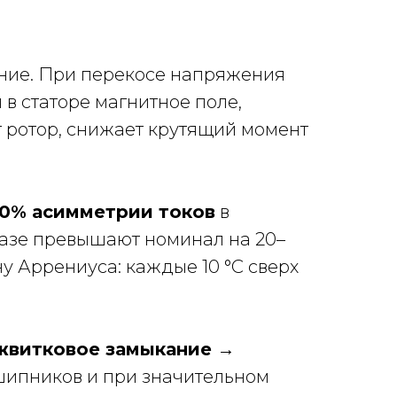
ание. При перекосе напряжения
в статоре магнитное поле,
 ротор, снижает крутящий момент
10% асимметрии токов
в
фазе превышают номинал на 20–
ну Аррениуса: каждые 10 °C сверх
жвитковое замыкание →
шипников и при значительном