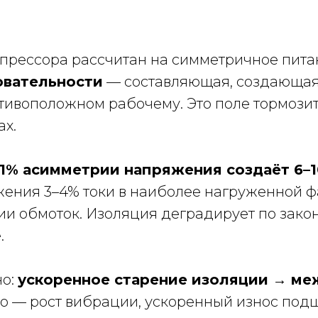
мпрессора рассчитан на симметричное пит
овательности
— составляющая, создающая 
ивоположном рабочему. Это поле тормозит
ах.
1% асимметрии напряжения создаёт 6–
жения 3–4% токи в наиболее нагруженной 
ции обмоток. Изоляция деградирует по зако
.
но:
ускоренное старение изоляции → ме
но — рост вибрации, ускоренный износ под