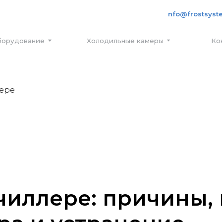
+7 495
info@frostsystems.ru
ПН-ПТ с
вание
Холодильные камеры
Контакты
лере
 чиллере: причины,