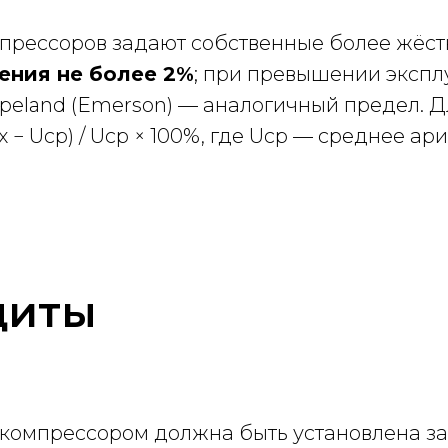
прессоров задают собственные более жёст
ения не более 2%
; при превышении экспл
peland (Emerson) — аналогичный предел. 
 − Uср) / Uср × 100%, где Uср — среднее а
щиты
компрессором должна быть установлена защ