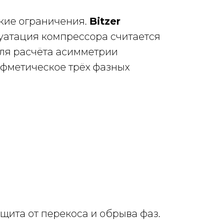
кие ограничения.
Bitzer
уатация компрессора считается
Для расчёта асимметрии
рифметическое трёх фазных
ита от перекоса и обрыва фаз.