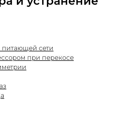
ра и устранение
в питающей сети
ессором при перекосе
мметрии
аз
ца