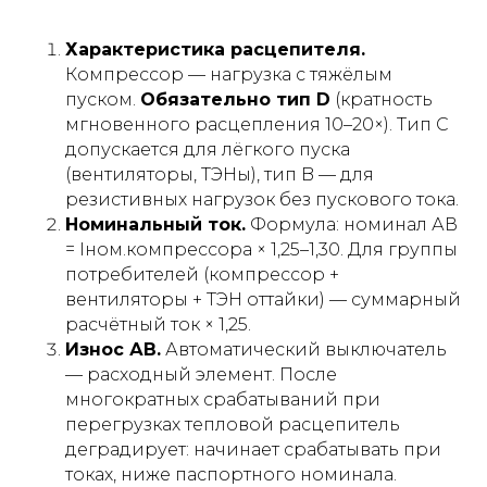
Характеристика расцепителя.
Компрессор — нагрузка с тяжёлым
пуском.
Обязательно тип D
(кратность
мгновенного расцепления 10–20×). Тип C
допускается для лёгкого пуска
(вентиляторы, ТЭНы), тип B — для
резистивных нагрузок без пускового тока.
Номинальный ток.
Формула: номинал АВ
= Iном.компрессора × 1,25–1,30. Для группы
потребителей (компрессор +
вентиляторы + ТЭН оттайки) — суммарный
расчётный ток × 1,25.
Износ АВ.
Автоматический выключатель
— расходный элемент. После
многократных срабатываний при
перегрузках тепловой расцепитель
деградирует: начинает срабатывать при
токах, ниже паспортного номинала.