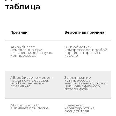
таблица
Признак
Вероятная причина
АВ выбивает
КЗ в обмотках
немедленно при
компрессора, пробой
включении, до запуска
конденсатора, КЗ в
компрессора
кабеле
АВ выбивает в момент
Заклинивание
пуска компрессора,
компрессора,
тип D установлен
неисправная пусковая
правильно
цепь однофазного,
потеря фазы
АВ тип B или C
Неверная
выбивает при пуске
характеристика
расцепителя