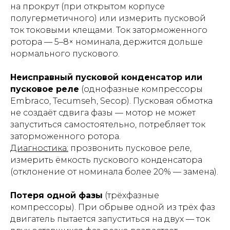
на прокрут (при открытом корпусе
полугерметичного) или измерить пусковой
ток токовыми клещами. Ток заторможенного
ротора — 5–8× номинала, держится дольше
нормального пускового.
Неисправный пусковой конденсатор или
пусковое реле
(однофазные компрессоры
Embraco, Tecumseh, Secop). Пусковая обмотка
не создаёт сдвига фазы — мотор не может
запуститься самостоятельно, потребляет ток
заторможенного ротора.
Диагностика:
прозвонить пусковое реле,
измерить ёмкость пускового конденсатора
(отклонение от номинала более 20% — замена).
Потеря одной фазы
(трёхфазные
компрессоры). При обрыве одной из трёх фаз
двигатель пытается запуститься на двух — ток