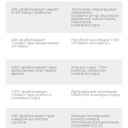
АВ срабатывает через
Тепловая перегрузка:
5–20 минут работы
загрязнён
конденсатор, высокое
давление нагнетания,
перегрев
компрессора
АВ срабатывает
Пробой изоляции ТЭН
только при включении
оттайки на корпус
оттайки
УЗО срабатывает при
Утечка тока: ТЭН,
включении или через
кабель, обмотки
время
компрессора
УЗО срабатывает
Деградация изоляции
только при работе
обмоток компрессора
компрессора
АВ срабатывает при
Малый гистерезис
каждом из частых
контроллера,
пусков
тепловой расцепитель
нагревается от