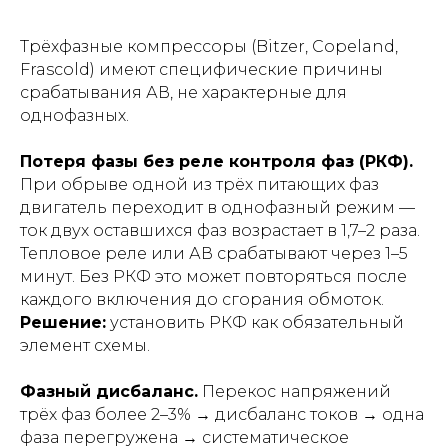
Трёхфазные компрессоры (Bitzer, Copeland,
Frascold) имеют специфические причины
срабатывания АВ, не характерные для
однофазных.
Потеря фазы без реле контроля фаз (РКФ).
При обрыве одной из трёх питающих фаз
двигатель переходит в однофазный режим —
ток двух оставшихся фаз возрастает в 1,7–2 раза.
Тепловое реле или АВ срабатывают через 1–5
минут. Без РКФ это может повторяться после
каждого включения до сгорания обмоток.
Решение:
установить РКФ как обязательный
элемент схемы.
Фазный дисбаланс.
Перекос напряжений
трёх фаз более 2–3% → дисбаланс токов → одна
фаза перегружена → систематическое