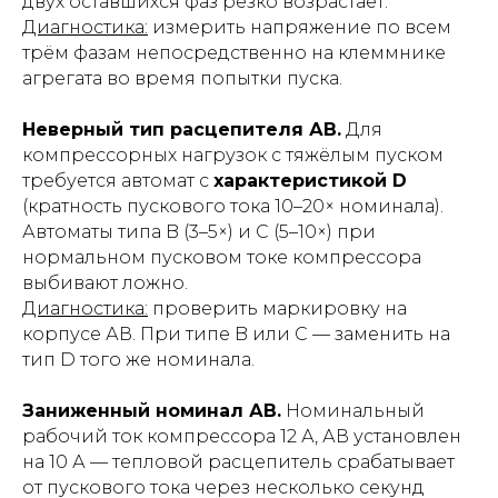
двух оставшихся фаз резко возрастает.
Диагностика:
измерить напряжение по всем
трём фазам непосредственно на клеммнике
агрегата во время попытки пуска.
Неверный тип расцепителя АВ.
Для
компрессорных нагрузок с тяжёлым пуском
требуется автомат с
характеристикой D
(кратность пускового тока 10–20× номинала).
Автоматы типа B (3–5×) и C (5–10×) при
нормальном пусковом токе компрессора
выбивают ложно.
Диагностика:
проверить маркировку на
корпусе АВ. При типе B или C — заменить на
тип D того же номинала.
Заниженный номинал АВ.
Номинальный
рабочий ток компрессора 12 А, АВ установлен
на 10 А — тепловой расцепитель срабатывает
от пускового тока через несколько секунд