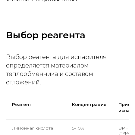
Выбор реагента
Выбор реагента для испарителя
определяется материалом
теплообменника и составом
отложений.
Реагент
Концентрация
Приме
испар
Лимонная кислота
5–10%
BPHE
(нержа