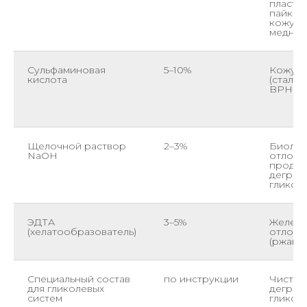
пласти
пайка),
кожухо
медным
Сульфаминовая
5–10%
Кожухо
кислота
(сталь и
BPHE
Щелочной раствор
2–3%
Биолог
NaOH
отложе
продук
деград
гликол
ЭДТА
3–5%
Железо
(хелатообразователь)
отложе
(ржавч
Специальный состав
по инструкции
Чистка
для гликолевых
деград
систем
гликол