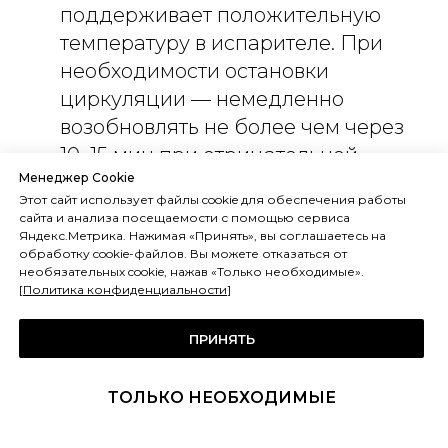
поддерживает положительную
температуру в испарителе. При
необходимости остановки
циркуляции — немедленно
возобновлять не более чем через
10–15 мин при отрицательной
Менеджер Cookie
наружной температуре.
Этот сайт использует файлы cookie для обеспечения работы
Хладагент:
при рекуперации
сайта и анализа посещаемости с помощью сервиса
хладагента из испарителя для
Яндекс.Метрика. Нажимая «Принять», вы соглашаетесь на
обработку cookie-файлов. Вы можете отказаться от
механической чистки — убедиться,
необязательных cookie, нажав «Только необходимые».
[
Политика конфиденциальности
]
что все трубки полностью
освобождены от хладоносителя
ПРИНЯТЬ
перед повторной заправкой.
ТОЛЬКО НЕОБХОДИМЫЕ
При гликолевом хладоносителе: